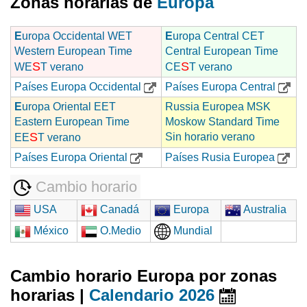
Zonas horarias de
Europa
E
uropa Occidental WET
E
uropa Central CET
Western European Time
Central European Time
S
S
WE
T verano
CE
T verano
Países Europa Occidental
Países Europa Central
E
uropa Oriental EET
Russia Europea MSK
Eastern European Time
Moskow Standard Time
S
Sin horario verano
EE
T verano
Países Europa Oriental
Países Rusia Europea
Cambio horario
USA
Canadá
Europa
Australia
México
O.Medio
Mundial
Cambio horario Europa por zonas
horarias |
Calendario 2026