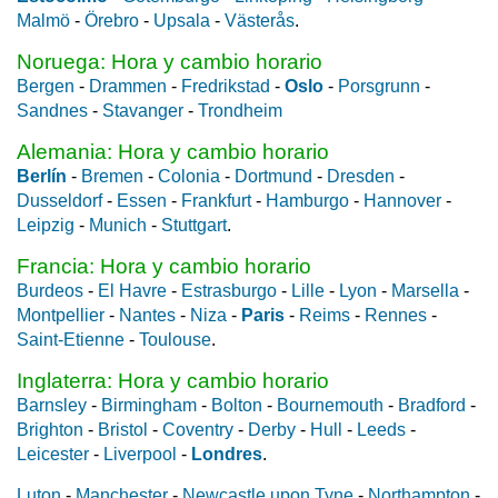
Malmö
-
Örebro
-
Upsala
-
Västerås
.
Noruega: Hora y cambio horario
Bergen
-
Drammen
-
Fredrikstad
-
Oslo
-
Porsgrunn
-
Sandnes
-
Stavanger
-
Trondheim
Alemania: Hora y cambio horario
Berlín
-
Bremen
-
Colonia
-
Dortmund
-
Dresden
-
Dusseldorf
-
Essen
-
Frankfurt
-
Hamburgo
-
Hannover
-
Leipzig
-
Munich
-
Stuttgart
.
Francia: Hora y cambio horario
Burdeos
-
El Havre
-
Estrasburgo
-
Lille
-
Lyon
-
Marsella
-
Montpellier
-
Nantes
-
Niza
-
Paris
-
Reims
-
Rennes
-
Saint-Etienne
-
Toulouse
.
Inglaterra: Hora y cambio horario
Barnsley
-
Birmingham
-
Bolton
-
Bournemouth
-
Bradford
-
Brighton
-
Bristol
-
Coventry
-
Derby
-
Hull
-
Leeds
-
Leicester
-
Liverpool
-
Londres
.
Luton
-
Manchester
-
Newcastle upon Tyne
-
Northampton
-