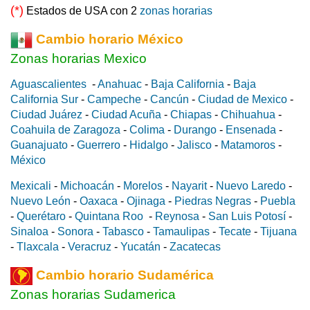
(*)
Estados de USA con 2
zonas horarias
Cambio horario México
Zonas horarias Mexico
Aguascalientes
-
Anahuac
-
Baja California
-
Baja
California Sur
-
Campeche
-
Cancún
-
Ciudad de Mexico
-
Ciudad Juárez
-
Ciudad Acuña
-
Chiapas
-
Chihuahua
-
Coahuila de Zaragoza
-
Colima
-
Durango
-
Ensenada
-
Guanajuato
-
Guerrero
-
Hidalgo
-
Jalisco
-
Matamoros
-
México
Mexicali
-
Michoacán
-
Morelos
-
Nayarit
-
Nuevo Laredo
-
Nuevo León
-
Oaxaca
-
Ojinaga
-
Piedras Negras
-
Puebla
-
Querétaro
-
Quintana Roo
-
Reynosa
-
San Luis Potosí
-
Sinaloa
-
Sonora
-
Tabasco
-
Tamaulipas
-
Tecate
-
Tijuana
-
Tlaxcala
-
Veracruz
-
Yucatán
-
Zacatecas
Cambio horario Sudamérica
Zonas horarias Sudamerica