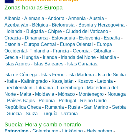
Zonas horarias Europa
Albania
-
Alemania
-
Andorra
-
Armenia
-
Austria
-
Azerbaiyán
-
Bélgica
-
Bielorrusia
-
Bosnia y Herzegovina
-
Holanda
-
Bulgaria
-
Chipre
-
Ciudad del Vaticano
-
Croacia
-
Dinamarca
-
Eslovaquia
-
Eslovenia
-
España
-
Estonia
-
Europa Central
-
Europa Oriental
-
Europa
Occidental
-
Finlandia
-
Francia
-
Georgia
-
Gibraltar
-
Grecia
-
Hungría
-
Irlanda
-
Irlanda del Norte
-
Islandia
-
Islas Azores
-
Islas Baleares
-
Islas Canarias
.
Isla de Córcega
-
Islas Feroe
-
Isla Madeira
-
Isla de Sicilia
-
Italia
-
Kaliningrado
-
Kazajistán
-
Kosovo
-
Letonia
-
Liechtenstein
-
Lituania
-
Luxemburgo
-
Macedonia del
Norte
-
Malta
-
Moldavia
-
Mónaco
-
Montenegro
-
Noruega
-
Países Bajos
-
Polonia
-
Portugal
-
Reino Unido
-
República Checa
-
Rumanía
-
Rusia
-
San Marino
-
Serbia
-
Suecia
-
Suiza
-
Turquía
-
Ucrania
Suecia: Hora y cambio horario
Estocolmo
-
Gotemburgo
-
Linköping
-
Helsingborg
-