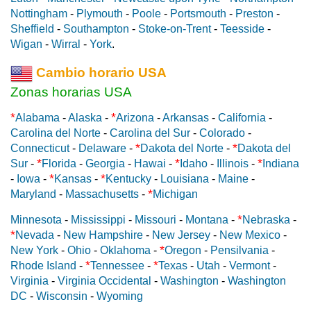
Nottingham
-
Plymouth
-
Poole
-
Portsmouth
-
Preston
-
Sheffield
-
Southampton
-
Stoke-on-Trent
-
Teesside
-
Wigan
-
Wirral
-
York
.
Cambio horario USA
Zonas horarias USA
*
*
Alabama
-
Alaska
-
Arizona
-
Arkansas
-
California
-
Carolina del Norte
-
Carolina del Sur
-
Colorado
-
*
*
Connecticut
-
Delaware
-
Dakota del Norte
-
Dakota del
*
*
*
Sur
-
Florida
-
Georgia
-
Hawai
-
Idaho
-
Illinois
-
Indiana
*
*
-
Iowa
-
Kansas
-
Kentucky
-
Louisiana
-
Maine
-
*
Maryland
-
Massachusetts
-
Michigan
*
Minnesota
-
Mississippi
-
Missouri
-
Montana
-
Nebraska
-
*
Nevada
-
New Hampshire
-
New Jersey
-
New Mexico
-
*
New York
-
Ohio
-
Oklahoma
-
Oregon
-
Pensilvania
-
*
*
Rhode Island
-
Tennessee
-
Texas
-
Utah
-
Vermont
-
Virginia
-
Virginia Occidental
-
Washington
-
Washington
DC
-
Wisconsin
-
Wyoming