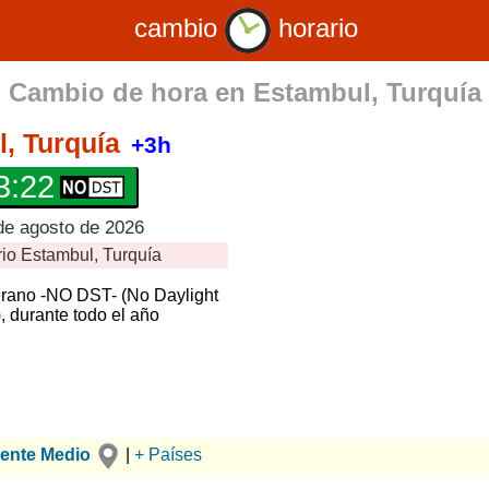
cambio
horario
Cambio de hora en
Estambul, Turquía
, Turquía
+3h
3:23
de agosto de 2026
rio
Estambul, Turquía
erano -NO DST- (No Daylight
, durante todo el año
iente Medio
|
+ Países