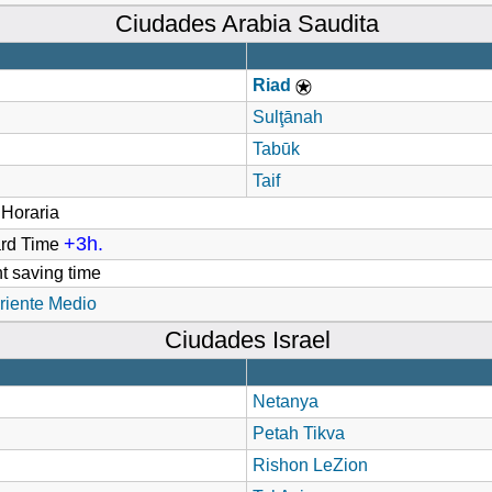
Ciudades Arabia Saudita
Riad
Sulţānah
Tabūk
Taif
Horaria
+3h.
ard Time
t saving time
riente Medio
Ciudades Israel
Netanya
Petah Tikva
Rishon LeZion