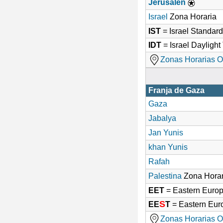
Jerusalén
Israel
Zona Horaria
IST
= Israel Standar
IDT
= Israel Dayligh
Zonas Horarias O
Franja de Gaza
Gaza
Jabalya
Jan Yunis
khan Yunis
Rafah
Palestina
Zona Horar
EET
= Eastern Euro
S
EE
T
= Eastern Eu
Zonas Horarias O