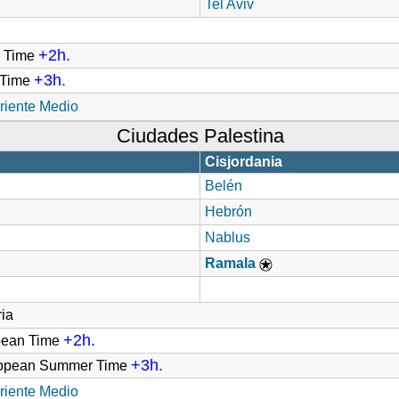
Tel Aviv
+2h.
d Time
+3h.
t Time
riente Medio
Ciudades Palestina
Cisjordania
Belén
Hebrón
Nablus
Ramala
ia
+2h.
pean Time
+3h.
ropean Summer Time
riente Medio