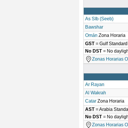
As Sīb (Seeb)
Bawshar
Omán
Zona Horaria
GST
= Gulf Standar
No DST
= No dayligh
Zonas Horarias O
Ar Rayan
Al Wakrah
Catar
Zona Horaria
AST
= Arabia Stand
No DST
= No dayligh
Zonas Horarias O