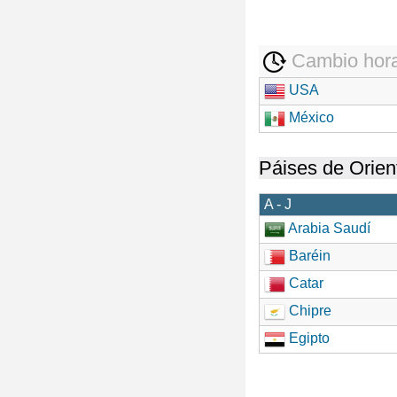
Cambio hora
USA
México
Páises de Orien
A - J
Arabia Saudí
Baréin
Catar
Chipre
Egipto