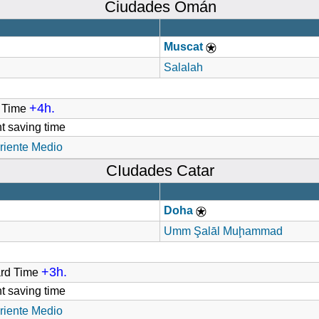
Ciudades Omán
Muscat
Salalah
+4h.
d Time
t saving time
riente Medio
CIudades Catar
Doha
Umm Şalāl Muḩammad
+3h.
ard Time
t saving time
riente Medio