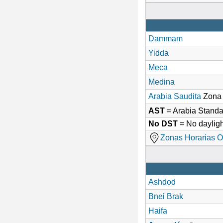
Dammam
Yidda
Meca
Medina
Arabia Saudita
Zona 
AST
= Arabia Stand
No DST
= No dayligh
Zonas Horarias O
Ashdod
Bnei Brak
Haifa