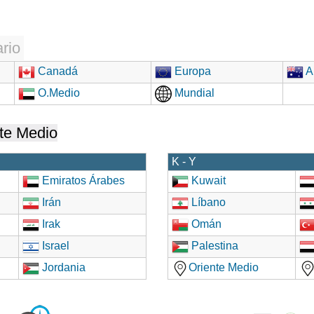
rio
Canadá
Europa
Au
O.Medio
Mundial
te Medio
K - Y
Emiratos Árabes
Kuwait
Irán
Líbano
Irak
Omán
Israel
Palestina
Jordania
Oriente Medio