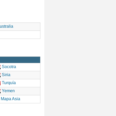
stralia
Socotra
Siria
Turquía
Yemen
Mapa Asia