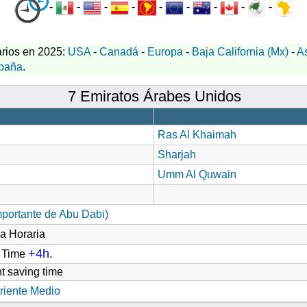
-
-
-
-
-
-
-
-
-
rios en 2025:
USA
-
Canadá
-
Europa
-
Baja California (Mx)
-
A
paña
.
7 Emiratos Árabes Unidos
Ras Al Khaimah
Sharjah
Umm Al Quwain
mportante de Abu Dabi)
a Horaria
+4h.
d Time
t saving time
riente Medio