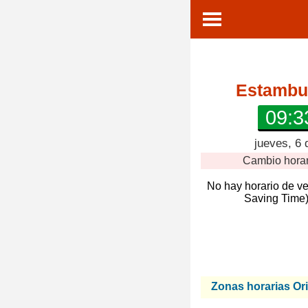
Estambul
09:3
jueves, 6 
Cambio hora
No hay horario de v
Saving Time)
Zonas horarias Or