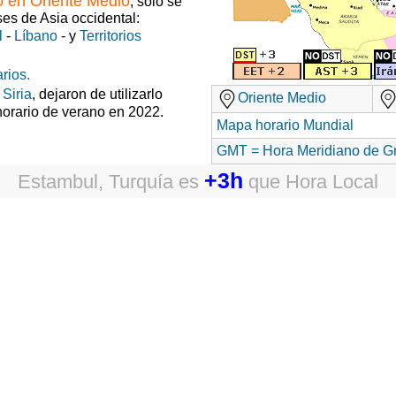
o en Oriente Medio
, solo se
ses de Asia occidental:
l
-
Líbano
- y
Territorios
rios.
y
Siria
, dejaron de utilizarlo
Oriente Medio
horario de verano en 2022.
Mapa horario Mundial
GMT = Hora Meridiano de G
+3h
Estambul, Turquía
es
que
Hora Local