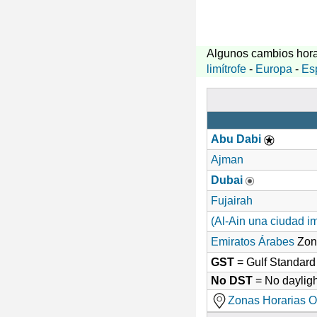
Algunos cambios hora
limítrofe
-
Europa
-
Es
Abu Dabi
Ajman
Dubai
Fujairah
(Al-Ain una ciudad i
Emiratos Árabes
Zon
GST
= Gulf Standar
No DST
= No dayligh
Zonas Horarias O