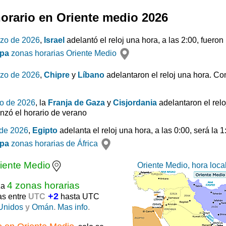
orario en Oriente medio 2026
rzo de 2026
,
Israel
adelantó el reloj una hora, a las 2:00, fuero
pa
zonas horarias Oriente Medio
rzo de 2026
,
Chipre
y
Líbano
adelantaron el reloj una hora. Co
o de 2026
, la
Franja de Gaza
y
Cisjordania
adelantaron el relo
nzó el horario de verano
 de 2026
,
Egipto
adelanta el reloj una hora, a las 0:00, será la 
pa
zonas horarias de África
iente Medio
Oriente Medio, hora loca
4 zonas horarias
za
+2
as entre
UTC
hasta UTC
Unidos
y
Omán
.
Mas info
.