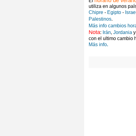
horario de veran
El
utiliza en algunos paí
Chipre
-
Egipto
-
Israe
Palestinos
.
Más info cambios hora
Nota
:
Irán
,
Jordania
con el ultimo cambio 
Más info
.