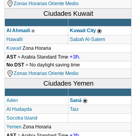
Zonas Horarias Oriente Medio
Ciudades Kuwait
Al Ahmadi
Kuwait City
Hawalli
Sabah Al-Salem
Kuwait
Zona Horaria
+3h.
AST
= Arabia Standard Time
No DST
= No daylight saving time
Zonas Horarias Oriente Medio
Ciudades Yemen
Aden
Saná
Al Hudayda
Taiz
Socotra Island
Yemen
Zona Horaria
+3h.
AST
= Arabia Standard Time