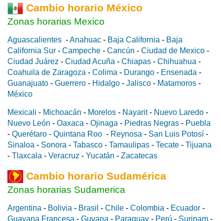
Cambio horario México
Zonas horarias Mexico
Aguascalientes
-
Anahuac
-
Baja California
-
Baja
California Sur
-
Campeche
-
Cancún
-
Ciudad de Mexico
-
Ciudad Juárez
-
Ciudad Acuña
-
Chiapas
-
Chihuahua
-
Coahuila de Zaragoza
-
Colima
-
Durango
-
Ensenada
-
Guanajuato
-
Guerrero
-
Hidalgo
-
Jalisco
-
Matamoros
-
México
Mexicali
-
Michoacán
-
Morelos
-
Nayarit
-
Nuevo Laredo
-
Nuevo León
-
Oaxaca
-
Ojinaga
-
Piedras Negras
-
Puebla
-
Querétaro
-
Quintana Roo
-
Reynosa
-
San Luis Potosí
-
Sinaloa
-
Sonora
-
Tabasco
-
Tamaulipas
-
Tecate
-
Tijuana
-
Tlaxcala
-
Veracruz
-
Yucatán
-
Zacatecas
Cambio horario Sudamérica
Zonas horarias Sudamerica
Argentina
-
Bolivia
-
Brasil
-
Chile
-
Colombia
-
Ecuador
-
Guayana Francesa
-
Guyana
-
Paraguay
-
Perú
-
Surinam
-