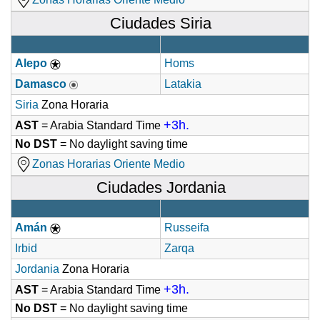
Ciudades Siria
Alepo
Homs
Damasco
Latakia
Siria
Zona Horaria
+3h.
AST
= Arabia Standard Time
No DST
= No daylight saving time
Zonas Horarias Oriente Medio
Ciudades Jordania
Amán
Russeifa
Irbid
Zarqa
Jordania
Zona Horaria
+3h.
AST
= Arabia Standard Time
No DST
= No daylight saving time