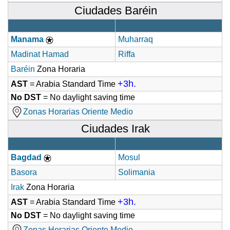
Ciudades Baréin
Manama
Muharraq
Madinat Hamad
Riffa
Baréin
Zona Horaria
+3h.
AST
= Arabia Standard Time
No DST
= No daylight saving time
Zonas Horarias Oriente Medio
Ciudades Irak
Bagdad
Mosul
Basora
Solimania
Irak
Zona Horaria
+3h.
AST
= Arabia Standard Time
No DST
= No daylight saving time
Zonas Horarias Oriente Medio