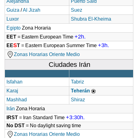
Alejandria
Puerto Said
Guiza
/
Al Jizah
Suez
Luxor
Shubra El-Kheima
Egipto
Zona Horaria
+2h.
EET
= Eastern European Time
S
+3h.
EE
T
= Eastern European Summer Time
Zonas Horarias Oriente Medio
Ciudades Irán
Isfahan
Tabriz
Karaj
Teherán
Mashhad
Shiraz
Irán
Zona Horaria
+3:30h.
IRST
= Iran Standard Time
No DST
= No daylight saving time
Zonas Horarias Oriente Medio