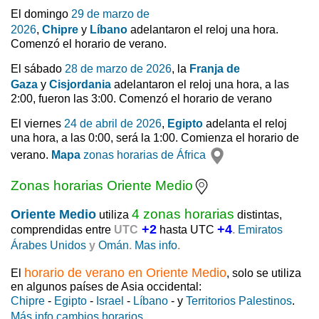
El domingo
29 de marzo de
2026
,
Chipre
y
Líbano
adelantaron el reloj una hora.
Comenzó el horario de verano.
El sábado
28 de marzo de 2026
, la
Franja de
Gaza
y
Cisjordania
adelantaron el reloj una hora, a las
2:00, fueron las 3:00. Comenzó el horario de verano
El viernes
24 de abril de 2026
,
Egipto
adelanta el reloj
una hora, a las 0:00, será la 1:00. Comienza el horario de
verano.
Mapa
zonas horarias de África
Zonas horarias Oriente Medio
4 zonas horarias
Oriente Medio
utiliza
distintas,
+2
+4
comprendidas entre
UTC
hasta UTC
.
Emiratos
Árabes Unidos
y
Omán
.
Mas info
.
horario de verano en Oriente Medio
El
, solo se utiliza
en algunos países de Asia occidental:
Chipre
-
Egipto
-
Israel
-
Líbano
- y
Territorios Palestinos
.
Más info cambios horarios.