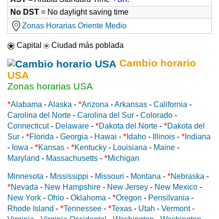
No DST
= No daylight saving time
Zonas Horarias Oriente Medio
Capital
Ciudad más poblada
Cambio horario
USA
Zonas horarias USA
*
*
Alabama
-
Alaska
-
Arizona
-
Arkansas
-
California
-
Carolina del Norte
-
Carolina del Sur
-
Colorado
-
*
*
Connecticut
-
Delaware
-
Dakota del Norte
-
Dakota del
*
*
*
Sur
-
Florida
-
Georgia
-
Hawai
-
Idaho
-
Illinois
-
Indiana
*
*
-
Iowa
-
Kansas
-
Kentucky
-
Louisiana
-
Maine
-
*
Maryland
-
Massachusetts
-
Michigan
*
Minnesota
-
Mississippi
-
Missouri
-
Montana
-
Nebraska
-
*
Nevada
-
New Hampshire
-
New Jersey
-
New Mexico
-
*
New York
-
Ohio
-
Oklahoma
-
Oregon
-
Pensilvania
-
*
*
Rhode Island
-
Tennessee
-
Texas
-
Utah
-
Vermont
-