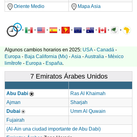
Oriente Medio
Mapa Asia
-
-
-
-
-
-
-
-
-
Algunos cambios horarios en 2025:
USA
-
Canadá
-
Europa
-
Baja California (Mx)
-
Asia
-
Australia
-
México
limítrofe
-
Europa
-
España
.
7 Emiratos Árabes Unidos
Abu Dabi
Ras Al Khaimah
Ajman
Sharjah
Dubai
Umm Al Quwain
Fujairah
(Al-Ain una ciudad importante de Abu Dabi)