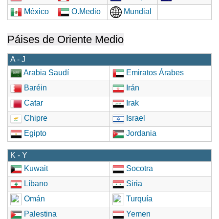
México
O.Medio
Mundial
Páises de Oriente Medio
A - J
Arabia Saudí
Emiratos Árabes
Baréin
Irán
Catar
Irak
Chipre
Israel
Egipto
Jordania
K - Y
Kuwait
Socotra
Líbano
Siria
Omán
Turquía
Palestina
Yemen