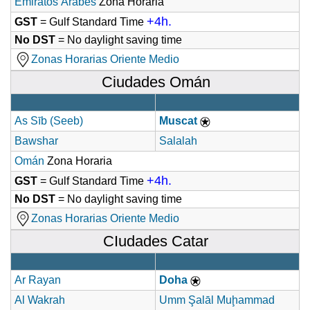
Emiratos Árabes
Zona Horaria
+4h.
GST
= Gulf Standard Time
No DST
= No daylight saving time
Zonas Horarias Oriente Medio
Ciudades Omán
As Sīb (Seeb)
Muscat
Bawshar
Salalah
Omán
Zona Horaria
+4h.
GST
= Gulf Standard Time
No DST
= No daylight saving time
Zonas Horarias Oriente Medio
CIudades Catar
Ar Rayan
Doha
Al Wakrah
Umm Şalāl Muḩammad