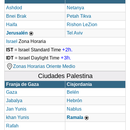
Ashdod
Netanya
Bnei Brak
Petah Tikva
Haifa
Rishon LeZion
Jerusalén
Tel Aviv
Israel
Zona Horaria
+2h.
IST
= Israel Standard Time
+3h.
IDT
= Israel Daylight Time
Zonas Horarias Oriente Medio
Ciudades Palestina
Franja de Gaza
Cisjordania
Gaza
Belén
Jabalya
Hebrón
Jan Yunis
Nablus
khan Yunis
Ramala
Rafah