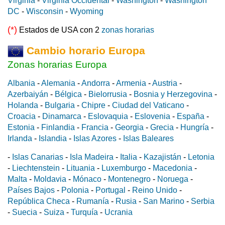
Virginia
-
Virginia Occidental
-
Washington
-
Washington
DC
-
Wisconsin
-
Wyoming
(*)
Estados de USA con 2
zonas horarias
Cambio horario Europa
Zonas horarias Europa
Albania
-
Alemania
-
Andorra
-
Armenia
-
Austria
-
Azerbaiyán
-
Bélgica
-
Bielorrusia
-
Bosnia y Herzegovina
-
Holanda
-
Bulgaria
-
Chipre
-
Ciudad del Vaticano
-
Croacia
-
Dinamarca
-
Eslovaquia
-
Eslovenia
-
España
-
Estonia
-
Finlandia
-
Francia
-
Georgia
-
Grecia
-
Hungría
-
Irlanda
-
Islandia
-
Islas Azores
-
Islas Baleares
-
Islas Canarias
-
Isla Madeira
-
Italia
-
Kazajistán
-
Letonia
-
Liechtenstein
-
Lituania
-
Luxemburgo
-
Macedonia
-
Malta
-
Moldavia
-
Mónaco
-
Montenegro
-
Noruega
-
Países Bajos
-
Polonia
-
Portugal
-
Reino Unido
-
República Checa
-
Rumanía
-
Rusia
-
San Marino
-
Serbia
-
Suecia
-
Suiza
-
Turquía
-
Ucrania