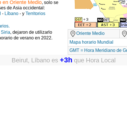
o en Oriente Medio
, solo se
ses de Asia occidental:
l
-
Líbano
- y
Territorios
rios.
y
Siria
, dejaron de utilizarlo
Oriente Medio
horario de verano en 2022.
Mapa horario Mundial
GMT = Hora Meridiano de G
+3h
Beirut, Líbano
es
que
Hora Local