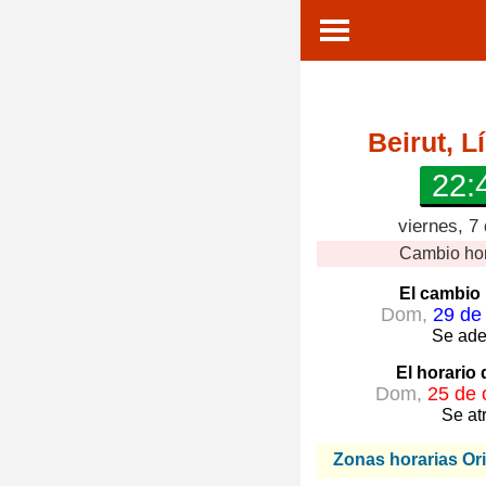
Beirut, L
22:
viernes, 7
Cambio ho
El cambio 
Dom,
29 de
Se ade
El horario
Dom,
25 de 
Se at
Zonas horarias Or