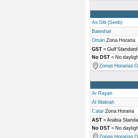
As Sīb (Seeb)
Bawshar
Omán
Zona Horaria
GST
= Gulf Standar
No DST
= No dayligh
Zonas Horarias O
Ar Rayan
Al Wakrah
Catar
Zona Horaria
AST
= Arabia Stand
No DST
= No dayligh
Zonas Horarias O