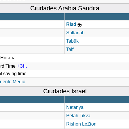
Ciudades Arabia Saudita
Riad
Sulţānah
Tabūk
Taif
Horaria
+3h.
ard Time
t saving time
riente Medio
Ciudades Israel
Netanya
Petah Tikva
Rishon LeZion