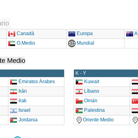
rio
Canadá
Europa
Au
O.Medio
Mundial
te Medio
K - Y
Emiratos Árabes
Kuwait
Irán
Líbano
Irak
Omán
Israel
Palestina
Jordania
Oriente Medio