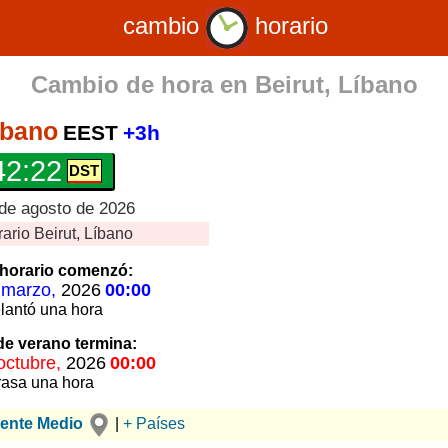
cambio
horario
Cambio de hora en
Beirut, Líbano
íbano
EEST
+3h
42:23
 de agosto de 2026
rario
Beirut, Líbano
horario
comenzó:
 marzo,
2026
00:00
lantó
una hora
 de verano
termina:
octubre,
2026
00:00
rasa
una hora
iente Medio
|
+ Países