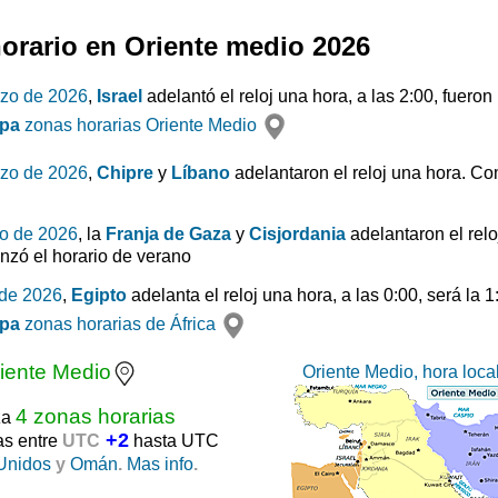
orario en Oriente medio 2026
rzo de 2026
,
Israel
adelantó el reloj una hora, a las 2:00, fuero
pa
zonas horarias Oriente Medio
rzo de 2026
,
Chipre
y
Líbano
adelantaron el reloj una hora. Co
o de 2026
, la
Franja de Gaza
y
Cisjordania
adelantaron el relo
nzó el horario de verano
 de 2026
,
Egipto
adelanta el reloj una hora, a las 0:00, será la 
pa
zonas horarias de África
iente Medio
Oriente Medio, hora loca
4 zonas horarias
za
+2
as entre
UTC
hasta UTC
Unidos
y
Omán
.
Mas info
.