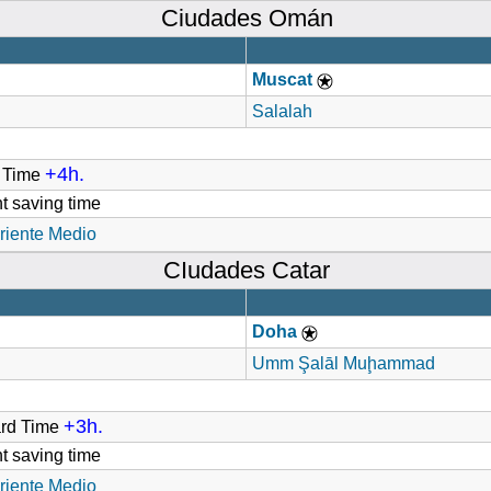
Ciudades Omán
Muscat
Salalah
+4h.
d Time
t saving time
riente Medio
CIudades Catar
Doha
Umm Şalāl Muḩammad
+3h.
ard Time
t saving time
riente Medio