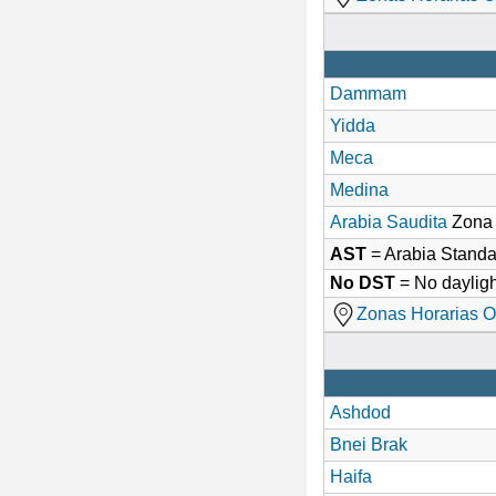
Dammam
Yidda
Meca
Medina
Arabia Saudita
Zona 
AST
= Arabia Stand
No DST
= No dayligh
Zonas Horarias O
Ashdod
Bnei Brak
Haifa