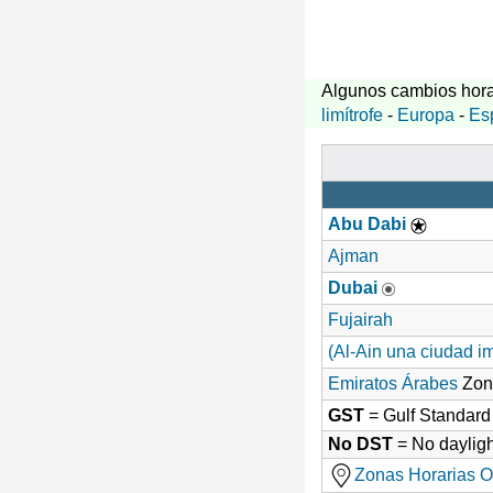
Algunos cambios hora
limítrofe
-
Europa
-
Es
Abu Dabi
Ajman
Dubai
Fujairah
(Al-Ain una ciudad i
Emiratos Árabes
Zon
GST
= Gulf Standar
No DST
= No dayligh
Zonas Horarias O