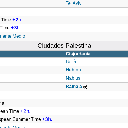
Tel Aviv
+2h.
d Time
+3h.
t Time
riente Medio
Ciudades Palestina
Cisjordania
Belén
Hebrón
Nablus
Ramala
ia
+2h.
pean Time
+3h.
ropean Summer Time
riente Medio