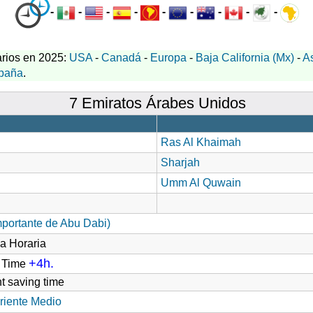
-
-
-
-
-
-
-
-
-
rios en 2025:
USA
-
Canadá
-
Europa
-
Baja California (Mx)
-
A
paña
.
7 Emiratos Árabes Unidos
Ras Al Khaimah
Sharjah
Umm Al Quwain
mportante de Abu Dabi)
a Horaria
+4h.
d Time
t saving time
riente Medio