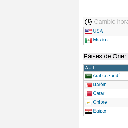
Cambio hora
USA
México
Páises de Orien
A - J
Arabia Saudí
Baréin
Catar
Chipre
Egipto