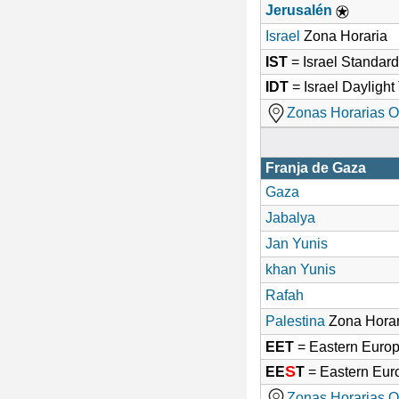
Jerusalén
Israel
Zona Horaria
IST
= Israel Standar
IDT
= Israel Dayligh
Zonas Horarias O
Franja de Gaza
Gaza
Jabalya
Jan Yunis
khan Yunis
Rafah
Palestina
Zona Horar
EET
= Eastern Euro
S
EE
T
= Eastern Eu
Zonas Horarias O