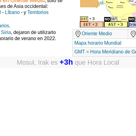
o en Oriente Medio
, solo se
ses de Asia occidental:
l
-
Líbano
- y
Territorios
rios.
y
Siria
, dejaron de utilizarlo
Oriente Medio
horario de verano en 2022.
Mapa horario Mundial
GMT = Hora Meridiano de G
+3h
Mosul, Irak
es
que
Hora Local