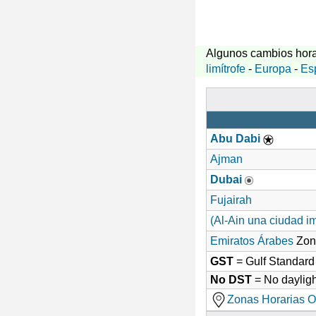
Algunos cambios hora
limítrofe
-
Europa
-
Es
Abu Dabi
Ajman
Dubai
Fujairah
(Al-Ain una ciudad i
Emiratos Árabes
Zon
GST
= Gulf Standar
No DST
= No dayligh
Zonas Horarias O