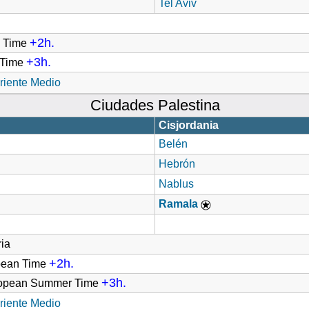
Tel Aviv
+2h.
d Time
+3h.
t Time
riente Medio
Ciudades Palestina
Cisjordania
Belén
Hebrón
Nablus
Ramala
ia
+2h.
pean Time
+3h.
ropean Summer Time
riente Medio