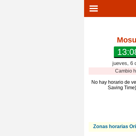
Mosul
13:0
jueves, 6 
Cambio h
No hay horario de v
Saving Time)
Zonas horarias Or