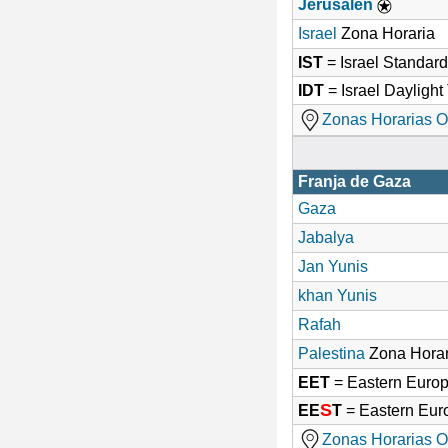
Jerusalén
Israel
Zona Horaria
IST
= Israel Standar
IDT
= Israel Dayligh
Zonas Horarias O
Franja de Gaza
Gaza
Jabalya
Jan Yunis
khan Yunis
Rafah
Palestina
Zona Horar
EET
= Eastern Euro
S
EE
T
= Eastern Eu
Zonas Horarias O