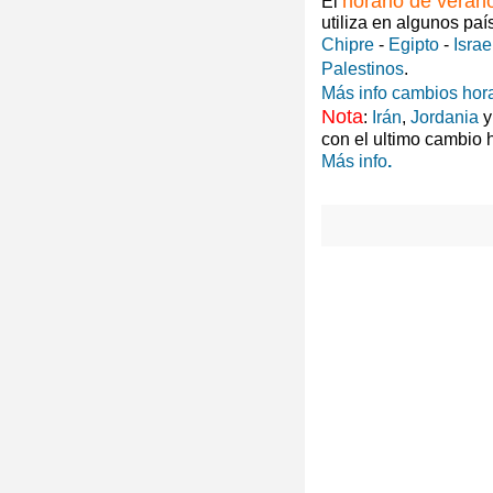
horario de veran
El
utiliza en algunos paí
Chipre
-
Egipto
-
Israe
Palestinos
.
Más info cambios hora
Nota
:
Irán
,
Jordania
con el ultimo cambio 
Más info
.