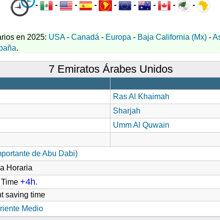
-
-
-
-
-
-
-
-
-
rios en 2025:
USA
-
Canadá
-
Europa
-
Baja California (Mx)
-
A
paña
.
7 Emiratos Árabes Unidos
Ras Al Khaimah
Sharjah
Umm Al Quwain
mportante de Abu Dabi)
a Horaria
+4h.
d Time
t saving time
riente Medio