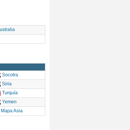
stralia
Socotra
Siria
Turquía
Yemen
Mapa Asia