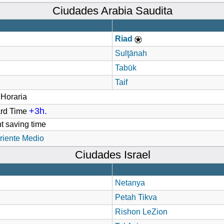
Ciudades Arabia Saudita
Riad
Sulţānah
Tabūk
Taif
Horaria
+3h.
ard Time
t saving time
riente Medio
Ciudades Israel
Netanya
Petah Tikva
Rishon LeZion