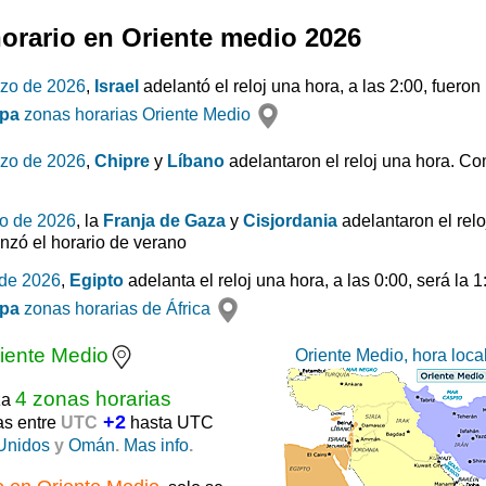
orario en Oriente medio 2026
rzo de 2026
,
Israel
adelantó el reloj una hora, a las 2:00, fuero
pa
zonas horarias Oriente Medio
rzo de 2026
,
Chipre
y
Líbano
adelantaron el reloj una hora. Co
o de 2026
, la
Franja de Gaza
y
Cisjordania
adelantaron el relo
nzó el horario de verano
 de 2026
,
Egipto
adelanta el reloj una hora, a las 0:00, será la 
pa
zonas horarias de África
iente Medio
Oriente Medio, hora loca
4 zonas horarias
za
+2
as entre
UTC
hasta UTC
Unidos
y
Omán
.
Mas info
.