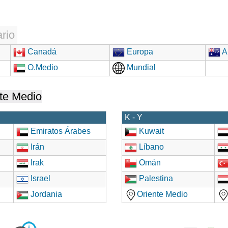
rio
Canadá
Europa
Au
O.Medio
Mundial
te Medio
K - Y
Emiratos Árabes
Kuwait
Irán
Líbano
Irak
Omán
Israel
Palestina
Jordania
Oriente Medio