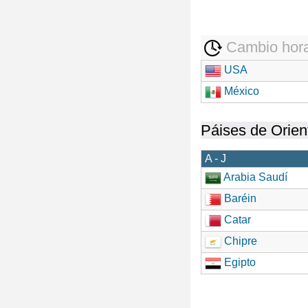
Cambio hora
USA
México
Páises de Orien
A - J
Arabia Saudí
Baréin
Catar
Chipre
Egipto