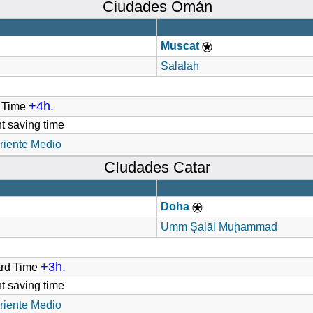
Ciudades Omán
Muscat
Salalah
+4h.
d Time
t saving time
riente Medio
CIudades Catar
Doha
Umm Şalāl Muḩammad
+3h.
ard Time
t saving time
riente Medio