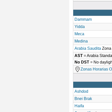
Dammam
Yidda
Meca
Medina
Arabia Saudita
Zona 
AST
= Arabia Stand
No DST
= No dayligh
Zonas Horarias O
Ashdod
Bnei Brak
Haifa