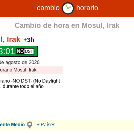
cambio
horario
Cambio de hora en
Mosul, Irak
, Irak
+3h
8:02
de agosto de 2026
orario
Mosul, Irak
erano -NO DST- (No Daylight
, durante todo el año
iente Medio
|
+ Países