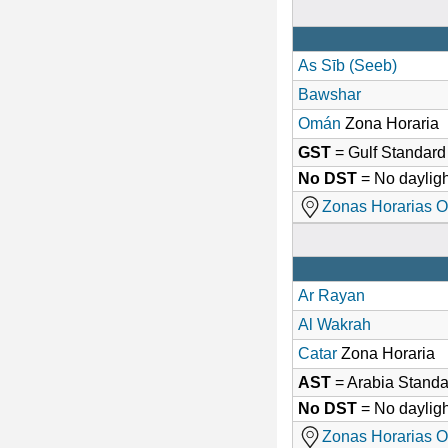
As Sīb (Seeb)
Bawshar
Omán
Zona Horaria
GST
= Gulf Standar
No DST
= No dayligh
Zonas Horarias O
Ar Rayan
Al Wakrah
Catar
Zona Horaria
AST
= Arabia Stand
No DST
= No dayligh
Zonas Horarias O