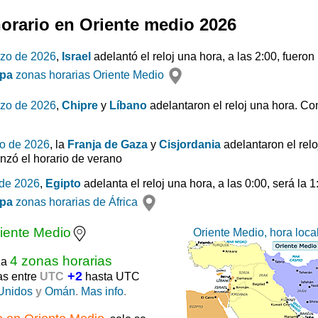
orario en Oriente medio 2026
rzo de 2026
,
Israel
adelantó el reloj una hora, a las 2:00, fuero
pa
zonas horarias Oriente Medio
rzo de 2026
,
Chipre
y
Líbano
adelantaron el reloj una hora. Co
o de 2026
, la
Franja de Gaza
y
Cisjordania
adelantaron el relo
nzó el horario de verano
 de 2026
,
Egipto
adelanta el reloj una hora, a las 0:00, será la 
pa
zonas horarias de África
iente Medio
Oriente Medio, hora loca
4 zonas horarias
za
+2
as entre
UTC
hasta UTC
Unidos
y
Omán
.
Mas info
.