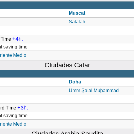
Muscat
Salalah
+4h.
d Time
t saving time
riente Medio
CIudades Catar
Doha
Umm Şalāl Muḩammad
+3h.
ard Time
t saving time
riente Medio
Ciudades Arabia Saudita