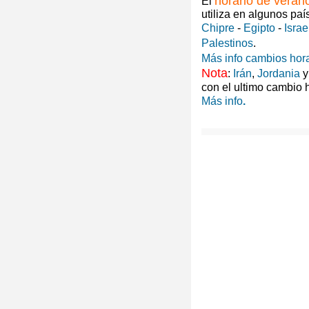
horario de veran
El
utiliza en algunos paí
Chipre
-
Egipto
-
Israe
Palestinos
.
Más info cambios hora
Nota
:
Irán
,
Jordania
con el ultimo cambio 
Más info
.