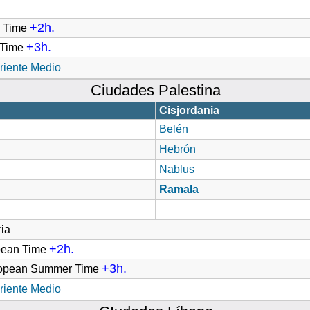
+2h.
d Time
+3h.
t Time
riente Medio
Ciudades Palestina
Cisjordania
Belén
Hebrón
Nablus
Ramala
ia
+2h.
pean Time
+3h.
ropean Summer Time
riente Medio