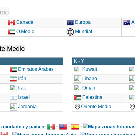
rio
Canadá
Europa
Au
O.Medio
Mundial
te Medio
K - Y
Emiratos Árabes
Kuwait
Irán
Líbano
Irak
Omán
Israel
Palestina
Jordania
Oriente Medio
-
-
-
-
-
-
-