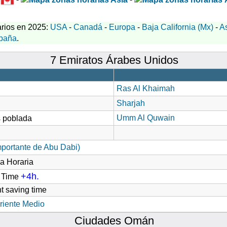
rios en 2025:
USA
-
Canadá
-
Europa
-
Baja California (Mx)
-
A
paña
.
7 Emiratos Árabes Unidos
Ras Al Khaimah
Sharjah
Umm Al Quwain
mportante de Abu Dabi)
a Horaria
+4h.
d Time
t saving time
riente Medio
Ciudades Omán