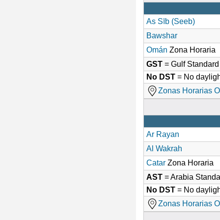
As Sīb (Seeb)
Bawshar
Omán
Zona Horaria
GST
= Gulf Standar
No DST
= No dayligh
Zonas Horarias O
Ar Rayan
Al Wakrah
Catar
Zona Horaria
AST
= Arabia Stand
No DST
= No dayligh
Zonas Horarias O