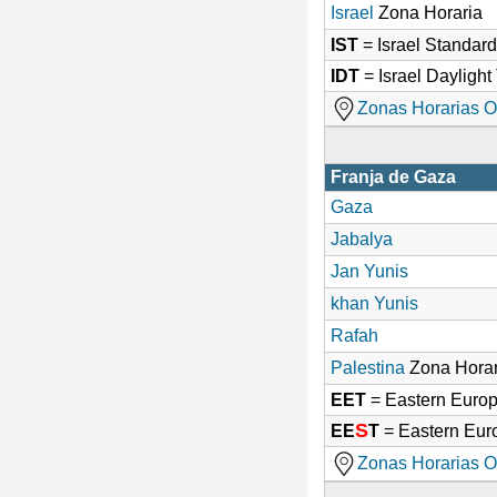
Israel
Zona Horaria
IST
= Israel Standar
IDT
= Israel Dayligh
Zonas Horarias O
Franja de Gaza
Gaza
Jabalya
Jan Yunis
khan Yunis
Rafah
Palestina
Zona Horar
EET
= Eastern Euro
S
EE
T
= Eastern Eu
Zonas Horarias O