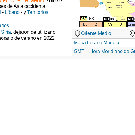
o en Oriente Medio
, solo se
ses de Asia occidental:
l
-
Líbano
- y
Territorios
rios.
y
Siria
, dejaron de utilizarlo
Oriente Medio
horario de verano en 2022.
Mapa horario Mundial
GMT = Hora Meridiano de G