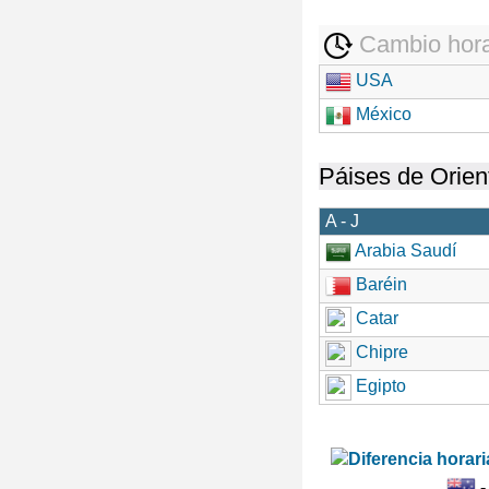
Cambio hora
USA
México
Páises de Orien
A - J
Arabia Saudí
Baréin
Catar
Chipre
Egipto