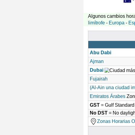
Algunos cambios hora
limítrofe
-
Europa
-
Es
Abu Dabi
Ajman
Dubai
Fujairah
(Al-Ain una ciudad i
Emiratos Árabes
Zon
GST
= Gulf Standar
No DST
= No dayligh
Zonas Horarias O