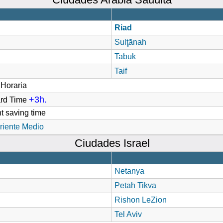
Riad
Sulţānah
Tabūk
Taif
Horaria
+3h.
ard Time
t saving time
riente Medio
Ciudades Israel
Netanya
Petah Tikva
Rishon LeZion
Tel Aviv