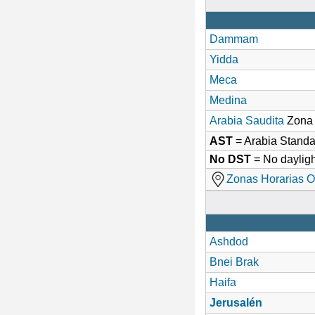
Dammam
Yidda
Meca
Medina
Arabia Saudita
Zona 
AST
= Arabia Stand
No DST
= No dayligh
Zonas Horarias O
Ashdod
Bnei Brak
Haifa
Jerusalén