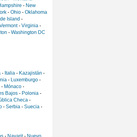
Hampshire
-
New
ork
-
Ohio
-
Oklahoma
de Island
-
Vermont
-
Virginia
-
ton
-
Washington DC
a
-
Italia
-
Kazajistán
-
ania
-
Luxemburgo
-
-
Mónaco
-
es Bajos
-
Polonia
-
ública Checa
-
o
-
Serbia
-
Suecia
-
os
-
Nayarit
-
Nuevo