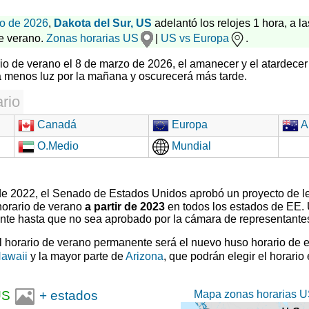
o de 2026
,
Dakota del Sur, US
adelantó los relojes 1 hora, a la
e verano.
Zonas horarias US
|
US vs Europa
.
ario de verano el 8 de marzo de 2026, el amanecer y el atardece
á menos luz por la mañana y oscurecerá más tarde.
rio
Canadá
Europa
Au
O.Medio
Mundial
 de 2022, el Senado de Estados Unidos aprobó un proyecto de l
horario de verano
a partir de 2023
en todos los estados de EE.
ente hasta que no sea aprobado por la cámara de representante
el horario de verano permanente será el nuevo huso horario de 
awaii
y la mayor parte de
Arizona
, que podrán elegir el horario
Mapa zonas horarias U
US
+ estados