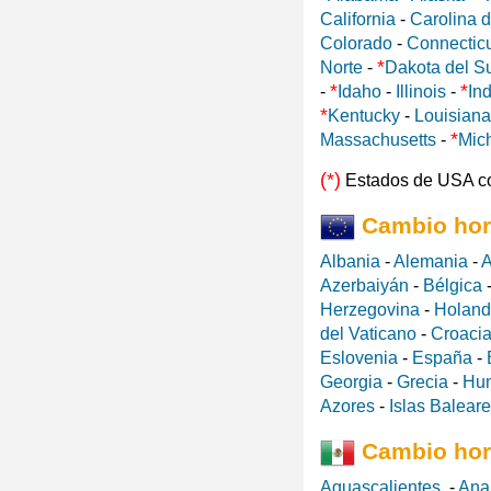
California
-
Carolina d
Colorado
-
Connectic
*
Norte
-
Dakota del S
*
*
-
Idaho
-
Illinois
-
In
*
Kentucky
-
Louisiana
*
Massachusetts
-
Mic
(*)
Estados de USA c
Cambio hor
Albania
-
Alemania
-
A
Azerbaiyán
-
Bélgica
Herzegovina
-
Holan
del Vaticano
-
Croaci
Eslovenia
-
España
-
Georgia
-
Grecia
-
Hun
Azores
-
Islas Balear
Cambio hor
Aguascalientes
-
Ana