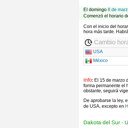
El domingo
8 de marz
Comenzó el horario d
Con el inicio del hor
hora más tarde. Habr
Cambio hora
USA
México
Info
: El 15 de marzo
forma permanente el 
obstante, seguirá vig
De aprobarse la ley, 
de USA, excepto en
H
Dakota del Sur
-