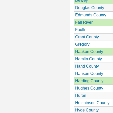
Dewey
Douglas County
Edmunds County
Fall River
Faulk
Grant County
Gregory
Haakon County
Hamlin County
Hand County
Hanson County
Harding County
Hughes County
Huron
Hutchinson County
Hyde County