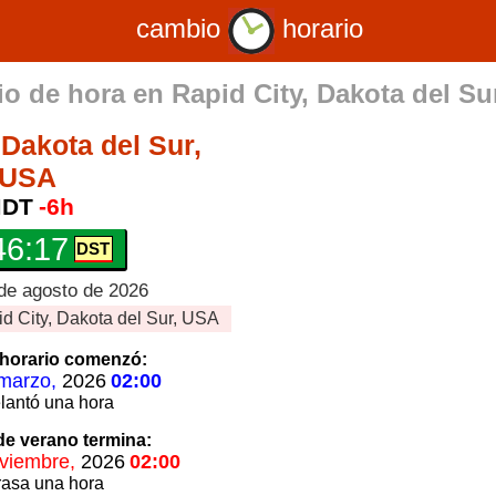
cambio
horario
o de hora en
Rapid City, Dakota del Su
 Dakota del Sur,
USA
DT
-6h
46:18
de agosto de 2026
d City, Dakota del Sur, USA
horario
comenzó:
marzo,
2026
02:00
lantó
una hora
 de verano
termina:
viembre,
2026
02:00
rasa
una hora