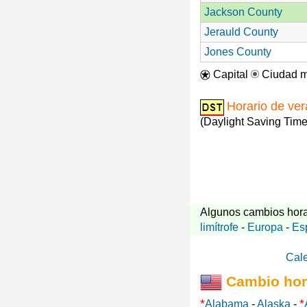
Jackson County
Jerauld County
Jones County
Capital
Ciudad m
Horario de ve
(Daylight Saving Time
Algunos cambios hora
limítrofe
-
Europa
-
Es
Cal
Cambio hor
*
*
Alabama
-
Alaska
-