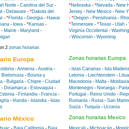
*
*
el Norte
-
Carolina del Sur
-
Nebraska
-
Nevada
-
New 
*
ut
-
Delaware
-
Dakota del
Jersey
-
New Mexico
-
New Y
*
*
ur
-
Florida
-
Georgia
-
Hawai
-
Oregon
-
Pensilvania
-
Rho
*
*
*
diana
-
Iowa
-
Kansas
-
Tennessee
-
Texas
-
Utah
-
-
Maine
-
Maryland
-
Virginia Occidental
-
Washing
higan
-
Wisconsin
-
Wyoming
on 2
zonas horarias
Zonas horarias Europa
ario Europa
ndorra
-
Armenia
-
Austria
-
-
Islas Canarias
-
Isla Madeir
-
Bielorrusia
-
Bosnia y
Letonia
-
Liechtenstein
-
Litu
da
-
Bulgaria
-
Chipre
-
Ciudad
Macedonia
-
Malta
-
Moldavia
a
-
Dinamarca
-
Eslovaquia
-
Montenegro
-
Noruega
-
País
Estonia
-
Finlandia
-
Francia
-
Portugal
-
Reino Unido
-
Rep
gría
-
Irlanda
-
Islandia
-
Islas
Rumanía
-
Rusia
-
San Marin
es
Suiza
-
Turquía
-
Ucrania
Zonas horarias Mexico
ario México
huac
-
Baja California
-
Baja
Mexicali
-
Michoacán
-
Morel