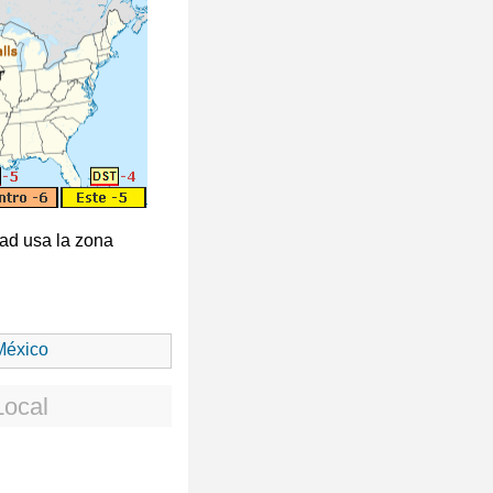
itad usa la zona
éxico
Local