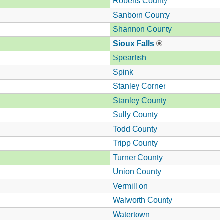
Roberts County
Sanborn County
Shannon County
Sioux Falls
Spearfish
Spink
Stanley Corner
Stanley County
Sully County
Todd County
Tripp County
Turner County
Union County
Vermillion
Walworth County
Watertown