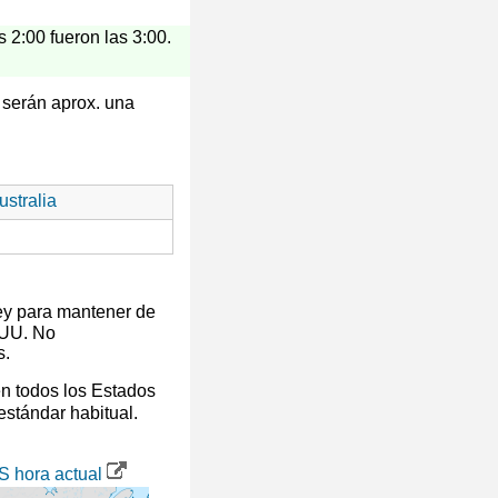
s 2:00 fueron las 3:00.
r serán aprox. una
stralia
ey para mantener de
 UU. No
s.
en todos los Estados
 estándar habitual.
S hora actual