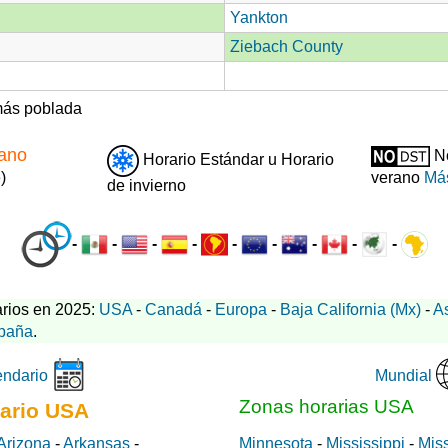
Yankton
Ziebach County
ás poblada
rano
No
Horario Estándar u Horario
)
verano
Más
de invierno
-
-
-
-
-
-
-
-
-
rios en 2025:
USA
-
Canadá
-
Europa
-
Baja California (Mx)
-
A
paña
.
Mundial
endario
Zonas horarias USA
ario USA
Arizona
-
Arkansas
-
Minnesota
-
Mississippi
-
Miss