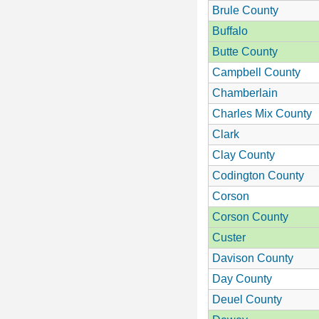
Brule County
Buffalo
Butte County
Campbell County
Chamberlain
Charles Mix County
Clark
Clay County
Codington County
Corson
Corson County
Custer
Davison County
Day County
Deuel County