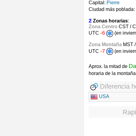
Capital:
Pierre
Ciudad más poblada:
2
Zonas horarias
:
Zona Centro
CST / 
-6
UTC
(en invie
Zona Montaña
MST 
-7
UTC
(en invie
Da
Aprox. la mitad de
horaria de la montañ
Diferencia h
USA
Rapi