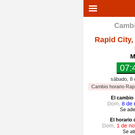
Cambi
Rapid City,
M
07:
sábado, 8 
Cambio horario
Rapi
El cambio 
Dom,
8 de 
Se ade
El horario
Dom,
1 de no
Se at