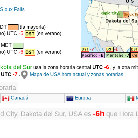
Sioux Falls
CDT
(la mayoría)
-5
rno) UTC
(en verano)
/ MDT
-6
rno) UTC
(en verano)
kota del Sur
-6
usa la zona horaria central
UTC
, y la otra m
-7
a
UTC
.
Mapa de USA hora actual y zonas horarias
oraria
Canadá
Europa
M
-6h
d City, Dakota del Sur, USA
es
que
Hora 