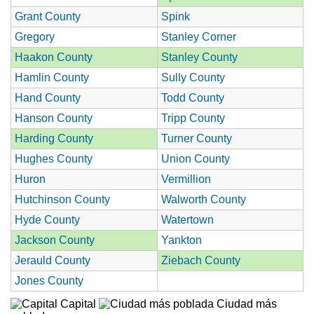
Grant County
Spink
Gregory
Stanley Corner
Haakon County
Stanley County
Hamlin County
Sully County
Hand County
Todd County
Hanson County
Tripp County
Harding County
Turner County
Hughes County
Union County
Huron
Vermillion
Hutchinson County
Walworth County
Hyde County
Watertown
Jackson County
Yankton
Jerauld County
Ziebach County
Jones County
Capital
Ciudad más