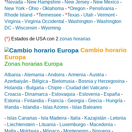
*
Nevada
-
New Hampshire
-
New Jersey
-
New Mexico
-
*
New York
-
Ohio
-
Oklahoma
-
Oregon
-
Pensilvania
-
*
*
Rhode Island
-
Tennessee
-
Texas
-
Utah
-
Vermont
-
Virginia
-
Virginia Occidental
-
Washington
-
Washington
DC
-
Wisconsin
-
Wyoming
(*)
Estados de USA con 2
zonas horarias
Cambio horario
Europa
Zonas horarias Europa
Albania
-
Alemania
-
Andorra
-
Armenia
-
Austria
-
Azerbaiyán
-
Bélgica
-
Bielorrusia
-
Bosnia y Herzegovina
-
Holanda
-
Bulgaria
-
Chipre
-
Ciudad del Vaticano
-
Croacia
-
Dinamarca
-
Eslovaquia
-
Eslovenia
-
España
-
Estonia
-
Finlandia
-
Francia
-
Georgia
-
Grecia
-
Hungría
-
Irlanda
-
Islandia
-
Islas Azores
-
Islas Baleares
-
Islas Canarias
-
Isla Madeira
-
Italia
-
Kazajistán
-
Letonia
-
Liechtenstein
-
Lituania
-
Luxemburgo
-
Macedonia
-
Malta
-
Moldavia
-
Mónaco
-
Montenegro
-
Noruega
-