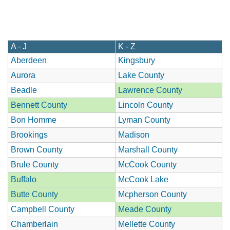
A - J
K - Z
Aberdeen
Kingsbury
Aurora
Lake County
Beadle
Lawrence County
Bennett County
Lincoln County
Bon Homme
Lyman County
Brookings
Madison
Brown County
Marshall County
Brule County
McCook County
Buffalo
McCook Lake
Butte County
Mcpherson County
Campbell County
Meade County
Chamberlain
Mellette County