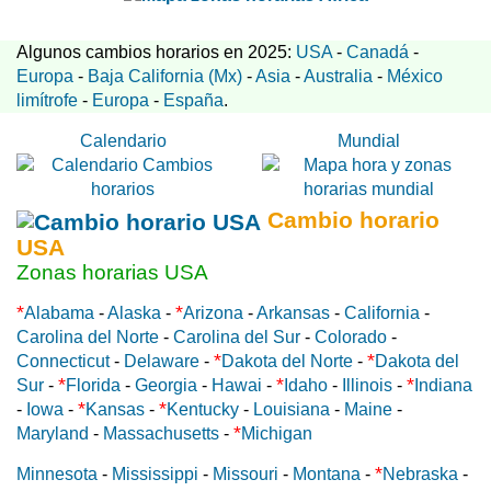
Algunos cambios horarios en 2025:
USA
-
Canadá
-
Europa
-
Baja California (Mx)
-
Asia
-
Australia
-
México
limítrofe
-
Europa
-
España
.
Calendario
Mundial
Cambio horario
USA
Zonas horarias USA
*
*
Alabama
-
Alaska
-
Arizona
-
Arkansas
-
California
-
Carolina del Norte
-
Carolina del Sur
-
Colorado
-
*
*
Connecticut
-
Delaware
-
Dakota del Norte
-
Dakota del
*
*
*
Sur
-
Florida
-
Georgia
-
Hawai
-
Idaho
-
Illinois
-
Indiana
*
*
-
Iowa
-
Kansas
-
Kentucky
-
Louisiana
-
Maine
-
*
Maryland
-
Massachusetts
-
Michigan
*
Minnesota
-
Mississippi
-
Missouri
-
Montana
-
Nebraska
-