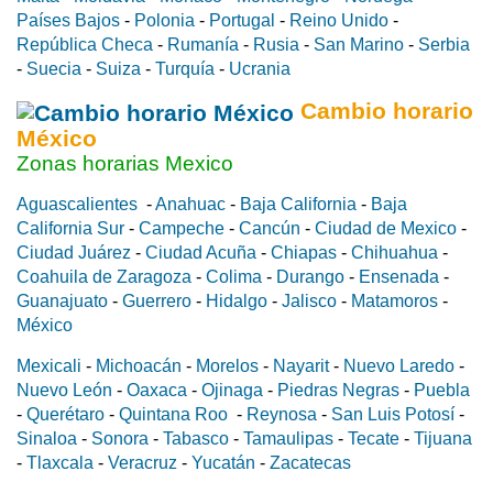
Países Bajos
-
Polonia
-
Portugal
-
Reino Unido
-
República Checa
-
Rumanía
-
Rusia
-
San Marino
-
Serbia
-
Suecia
-
Suiza
-
Turquía
-
Ucrania
Cambio horario
México
Zonas horarias Mexico
Aguascalientes
-
Anahuac
-
Baja California
-
Baja
California Sur
-
Campeche
-
Cancún
-
Ciudad de Mexico
-
Ciudad Juárez
-
Ciudad Acuña
-
Chiapas
-
Chihuahua
-
Coahuila de Zaragoza
-
Colima
-
Durango
-
Ensenada
-
Guanajuato
-
Guerrero
-
Hidalgo
-
Jalisco
-
Matamoros
-
México
Mexicali
-
Michoacán
-
Morelos
-
Nayarit
-
Nuevo Laredo
-
Nuevo León
-
Oaxaca
-
Ojinaga
-
Piedras Negras
-
Puebla
-
Querétaro
-
Quintana Roo
-
Reynosa
-
San Luis Potosí
-
Sinaloa
-
Sonora
-
Tabasco
-
Tamaulipas
-
Tecate
-
Tijuana
-
Tlaxcala
-
Veracruz
-
Yucatán
-
Zacatecas