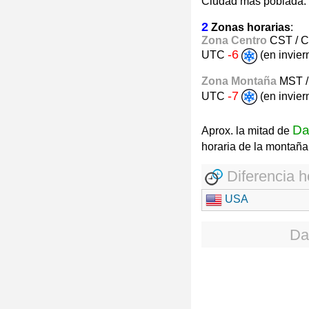
Ciudad más poblada:
2
Zonas horarias
:
Zona Centro
CST / 
-6
UTC
(en invie
Zona Montaña
MST 
-7
UTC
(en invie
Da
Aprox. la mitad de
horaria de la montañ
Diferencia h
USA
Da