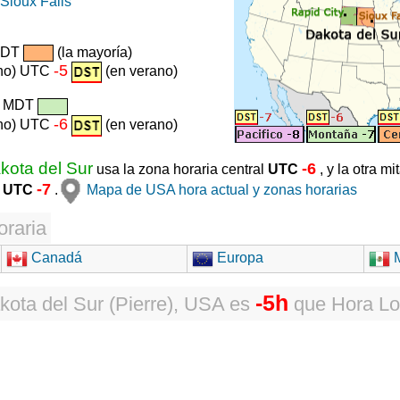
Sioux Falls
CDT
(la mayoría)
-5
rno) UTC
(en verano)
/ MDT
-6
rno) UTC
(en verano)
kota del Sur
-6
usa la zona horaria central
UTC
, y la otra m
-7
a
UTC
.
Mapa de USA hora actual y zonas horarias
oraria
Canadá
Europa
M
-5h
kota del Sur (Pierre), USA
es
que
Hora Lo