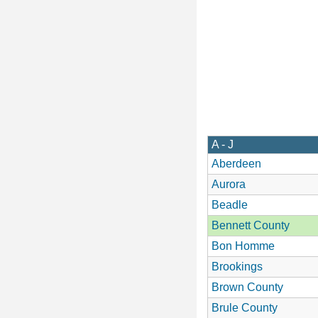
A - J
Aberdeen
Aurora
Beadle
Bennett County
Bon Homme
Brookings
Brown County
Brule County