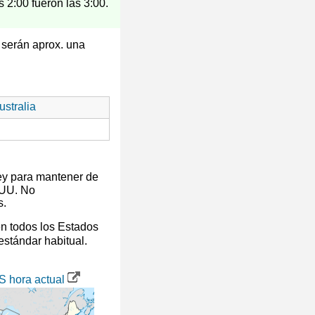
s 2:00 fueron las 3:00.
r serán aprox. una
stralia
ey para mantener de
 UU. No
s.
en todos los Estados
 estándar habitual.
S hora actual