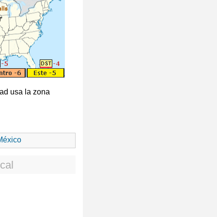
itad usa la zona
éxico
cal