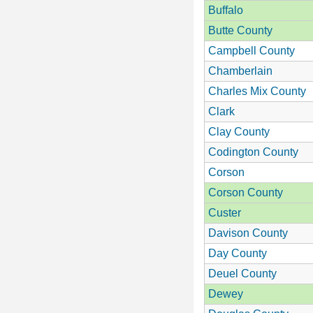
Buffalo
Butte County
Campbell County
Chamberlain
Charles Mix County
Clark
Clay County
Codington County
Corson
Corson County
Custer
Davison County
Day County
Deuel County
Dewey