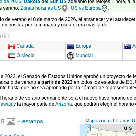
o de 2026
,
Dakota del Sur, US
adelantó los relojes 1 hora, a la
e verano.
Zonas horarias US
|
US vs Europa
.
ario de verano el 8 de marzo de 2026, el amanecer y el atardece
á menos luz por la mañana y oscurecerá más tarde.
rio
Canadá
Europa
Au
O.Medio
Mundial
 de 2022, el Senado de Estados Unidos aprobó un proyecto de l
horario de verano
a partir de 2023
en todos los estados de EE.
ente hasta que no sea aprobado por la cámara de representante
el horario de verano permanente será el nuevo huso horario de 
awaii
y la mayor parte de
Arizona
, que podrán elegir el horario
Mapa zonas horarias U
US
+ estados