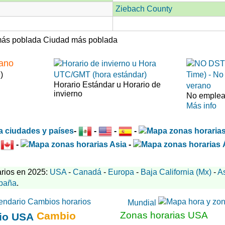
Ziebach County
Ciudad más poblada
rano
)
Horario Estándar u Horario de
invierno
No emplea 
Más info
-
-
-
-
-
-
-
rios en 2025:
USA
-
Canadá
-
Europa
-
Baja California (Mx)
-
A
paña
.
Mundial
Cambio
Zonas horarias USA