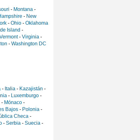
ouri
-
Montana
-
Hampshire
-
New
ork
-
Ohio
-
Oklahoma
de Island
-
Vermont
-
Virginia
-
ton
-
Washington DC
a
-
Italia
-
Kazajistán
-
ania
-
Luxemburgo
-
-
Mónaco
-
es Bajos
-
Polonia
-
ública Checa
-
o
-
Serbia
-
Suecia
-