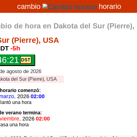
cambio
horario
bio de hora en
Dakota del Sur (Pierre)
ur (Pierre), USA
DT
-5h
46:22
 de agosto de 2026
kota del Sur (Pierre), USA
horario
comenzó:
marzo,
2026
02:00
lantó
una hora
 de verano
termina:
viembre,
2026
02:00
rasa
una hora