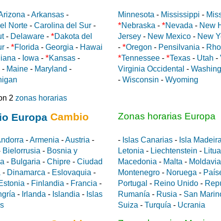
Arizona
-
Arkansas
-
Minnesota
-
Mississippi
-
Miss
*
*
el Norte
-
Carolina del Sur
-
Nebraska
-
Nevada
-
New 
*
ut
-
Delaware
-
Dakota del
Jersey
-
New Mexico
-
New Y
*
*
ur
-
Florida
-
Georgia
-
Hawai
-
Oregon
-
Pensilvania
-
Rho
*
*
*
diana
-
Iowa
-
Kansas
-
Tennessee
-
Texas
-
Utah
-
-
Maine
-
Maryland
-
Virginia Occidental
-
Washing
higan
-
Wisconsin
-
Wyoming
on 2
zonas horarias
Cambio
Zonas horarias Europa
ndorra
-
Armenia
-
Austria
-
-
Islas Canarias
-
Isla Madeir
-
Bielorrusia
-
Bosnia y
Letonia
-
Liechtenstein
-
Litu
da
-
Bulgaria
-
Chipre
-
Ciudad
Macedonia
-
Malta
-
Moldavia
a
-
Dinamarca
-
Eslovaquia
-
Montenegro
-
Noruega
-
País
Estonia
-
Finlandia
-
Francia
-
Portugal
-
Reino Unido
-
Rep
gría
-
Irlanda
-
Islandia
-
Islas
Rumanía
-
Rusia
-
San Marin
es
Suiza
-
Turquía
-
Ucrania