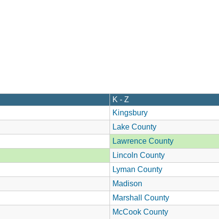
K - Z
Kingsbury
Lake County
Lawrence County
Lincoln County
Lyman County
Madison
Marshall County
McCook County