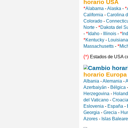
horario USA
*
*
Alabama
-
Alaska
-
California
-
Carolina d
Colorado
-
Connectic
*
Norte
-
Dakota del S
*
*
-
Idaho
-
Illinois
-
In
*
Kentucky
-
Louisiana
*
Massachusetts
-
Mic
(*)
Estados de USA c
horario Europa
Albania
-
Alemania
-
A
Azerbaiyán
-
Bélgica
Herzegovina
-
Holan
del Vaticano
-
Croaci
Eslovenia
-
España
-
Georgia
-
Grecia
-
Hun
Azores
-
Islas Balear