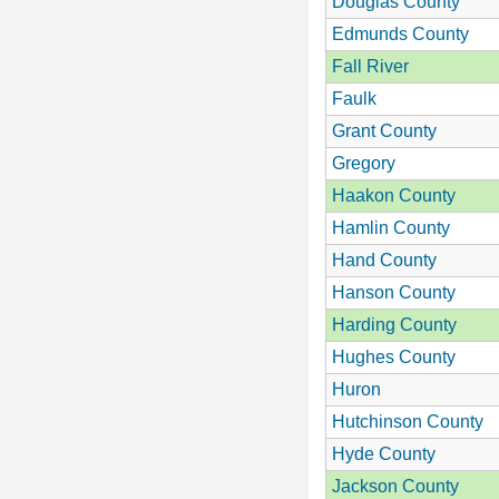
Douglas County
Edmunds County
Fall River
Faulk
Grant County
Gregory
Haakon County
Hamlin County
Hand County
Hanson County
Harding County
Hughes County
Huron
Hutchinson County
Hyde County
Jackson County