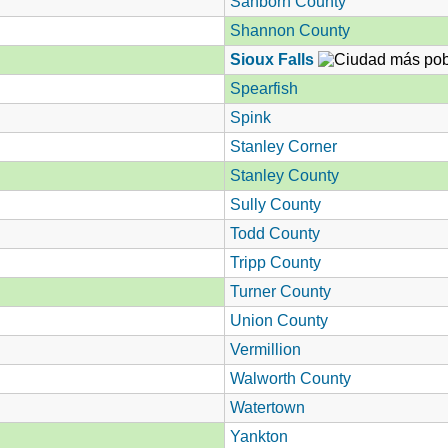
Sanborn County
Shannon County
Sioux Falls
Spearfish
Spink
Stanley Corner
Stanley County
Sully County
Todd County
Tripp County
Turner County
Union County
Vermillion
Walworth County
Watertown
Yankton