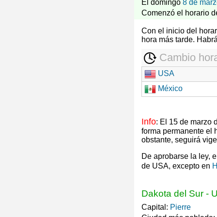
El domingo
8 de marz
Comenzó el horario d
Con el inicio del hor
hora más tarde. Habr
Cambio hora
USA
México
Info
: El 15 de marzo
forma permanente el 
obstante, seguirá vig
De aprobarse la ley, 
de USA, excepto en
H
Dakota del Sur
-
Capital:
Pierre