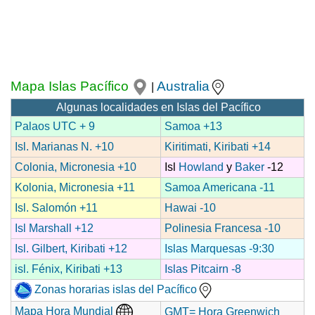
Mapa Islas Pacífico
Australia
|
Algunas localidades en Islas del Pacífico
Palaos UTC + 9
Samoa +13
Isl. Marianas N. +10
Kiritimati, Kiribati +14
Colonia, Micronesia +10
Isl
Howland
y
Baker
-12
Kolonia, Micronesia +11
Samoa Americana -11
Isl. Salomón +11
Hawai -10
Isl Marshall +12
Polinesia Francesa -10
Isl. Gilbert, Kiribati +12
Islas Marquesas -9:30
isl. Fénix, Kiribati +13
Islas Pitcairn -8
Zonas horarias islas del Pacífico
Mapa Hora Mundial
GMT= Hora Greenwich