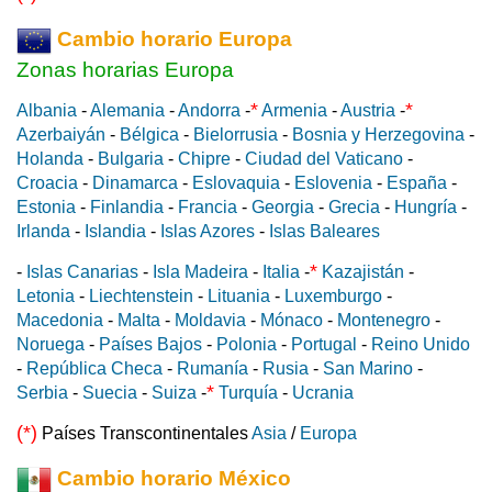
Cambio horario Europa
Zonas horarias Europa
*
*
Albania
-
Alemania
-
Andorra
-
Armenia
-
Austria
-
Azerbaiyán
-
Bélgica
-
Bielorrusia
-
Bosnia y Herzegovina
-
Holanda
-
Bulgaria
-
Chipre
-
Ciudad del Vaticano
-
Croacia
-
Dinamarca
-
Eslovaquia
-
Eslovenia
-
España
-
Estonia
-
Finlandia
-
Francia
-
Georgia
-
Grecia
-
Hungría
-
Irlanda
-
Islandia
-
Islas Azores
-
Islas Baleares
*
-
Islas Canarias
-
Isla Madeira
-
Italia
-
Kazajistán
-
Letonia
-
Liechtenstein
-
Lituania
-
Luxemburgo
-
Macedonia
-
Malta
-
Moldavia
-
Mónaco
-
Montenegro
-
Noruega
-
Países Bajos
-
Polonia
-
Portugal
-
Reino Unido
-
República Checa
-
Rumanía
-
Rusia
-
San Marino
-
*
Serbia
-
Suecia
-
Suiza
-
Turquía
-
Ucrania
(*)
Países Transcontinentales
Asia
/
Europa
Cambio horario México