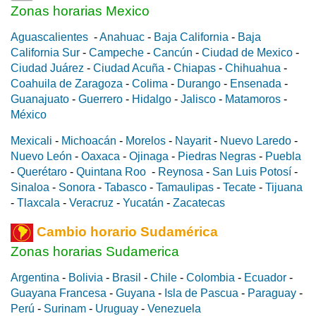
Zonas horarias Mexico
Aguascalientes
-
Anahuac
-
Baja California
-
Baja
California Sur
-
Campeche
-
Cancún
-
Ciudad de Mexico
-
Ciudad Juárez
-
Ciudad Acuña
-
Chiapas
-
Chihuahua
-
Coahuila de Zaragoza
-
Colima
-
Durango
-
Ensenada
-
Guanajuato
-
Guerrero
-
Hidalgo
-
Jalisco
-
Matamoros
-
México
Mexicali
-
Michoacán
-
Morelos
-
Nayarit
-
Nuevo Laredo
-
Nuevo León
-
Oaxaca
-
Ojinaga
-
Piedras Negras
-
Puebla
-
Querétaro
-
Quintana Roo
-
Reynosa
-
San Luis Potosí
-
Sinaloa
-
Sonora
-
Tabasco
-
Tamaulipas
-
Tecate
-
Tijuana
-
Tlaxcala
-
Veracruz
-
Yucatán
-
Zacatecas
Cambio horario Sudamérica
Zonas horarias Sudamerica
Argentina
-
Bolivia
-
Brasil
-
Chile
-
Colombia
-
Ecuador
-
Guayana Francesa
-
Guyana
-
Isla de Pascua
-
Paraguay
-
Perú
-
Surinam
-
Uruguay
-
Venezuela