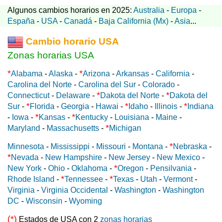
Algunos cambios horarios en 2025:
Australia
-
Europa
-
España
-
USA
-
Canadá
-
Baja California (Mx)
-
Asia
...
Cambio horario USA
Zonas horarias USA
*
*
Alabama
-
Alaska
-
Arizona
-
Arkansas
-
California
-
Carolina del Norte
-
Carolina del Sur
-
Colorado
-
*
*
Connecticut
-
Delaware
-
Dakota del Norte
-
Dakota del
*
*
*
Sur
-
Florida
-
Georgia
-
Hawai
-
Idaho
-
Illinois
-
Indiana
*
*
-
Iowa
-
Kansas
-
Kentucky
-
Louisiana
-
Maine
-
*
Maryland
-
Massachusetts
-
Michigan
*
Minnesota
-
Mississippi
-
Missouri
-
Montana
-
Nebraska
-
*
Nevada
-
New Hampshire
-
New Jersey
-
New Mexico
-
*
New York
-
Ohio
-
Oklahoma
-
Oregon
-
Pensilvania
-
*
*
Rhode Island
-
Tennessee
-
Texas
-
Utah
-
Vermont
-
Virginia
-
Virginia Occidental
-
Washington
-
Washington
DC
-
Wisconsin
-
Wyoming
(*)
Estados de USA con 2
zonas horarias