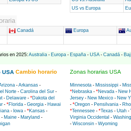
US vs Europa
Eu
oraria
Canadá
Europa
Au
rios en 2025:
Australia
-
Europa
-
España
-
USA
-
Canadá
-
Baj
Cambio horario
Zonas horarias USA
Arizona
-
Arkansas
-
Minnesota
-
Mississippi
-
Miss
*
*
el Norte
-
Carolina del Sur
-
Nebraska
-
Nevada
-
New 
*
ut
-
Delaware
-
Dakota del
Jersey
-
New Mexico
-
New Y
*
*
ur
-
Florida
-
Georgia
-
Hawai
-
Oregon
-
Pensilvania
-
Rho
*
*
*
diana
-
Iowa
-
Kansas
-
Tennessee
-
Texas
-
Utah
-
-
Maine
-
Maryland
-
Virginia Occidental
-
Washing
higan
-
Wisconsin
-
Wyoming