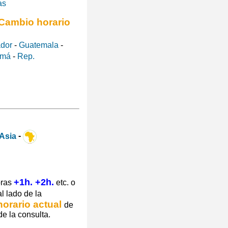
as
Cambio horario
ador
-
Guatemala
-
amá
-
Rep.
-
+1h. +2h.
oras
etc. o
l lado de la
horario actual
de
e la consulta.