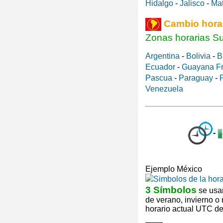
Hidalgo
-
Jalisco
-
Ma
Cambio hora
Zonas horarias S
Argentina
-
Bolivia
-
B
Ecuador
-
Guayana F
Pascua
-
Paraguay
-
Venezuela
-
Ejemplo México
3 Símbolos
se usan
de verano, invierno o
horario actual UTC de 