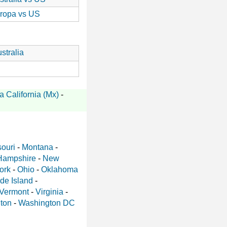
ropa vs US
stralia
a California (Mx)
-
ouri
-
Montana
-
Hampshire
-
New
ork
-
Ohio
-
Oklahoma
de Island
-
Vermont
-
Virginia
-
ton
-
Washington DC