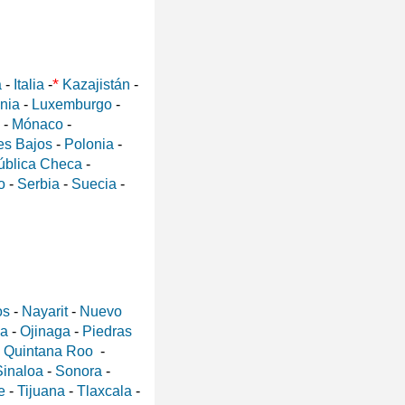
*
a
-
Italia
-
Kazajistán
-
ania
-
Luxemburgo
-
-
Mónaco
-
es Bajos
-
Polonia
-
ública Checa
-
o
-
Serbia
-
Suecia
-
os
-
Nayarit
-
Nuevo
a
-
Ojinaga
-
Piedras
-
Quintana Roo
-
Sinaloa
-
Sonora
-
e
-
Tijuana
-
Tlaxcala
-