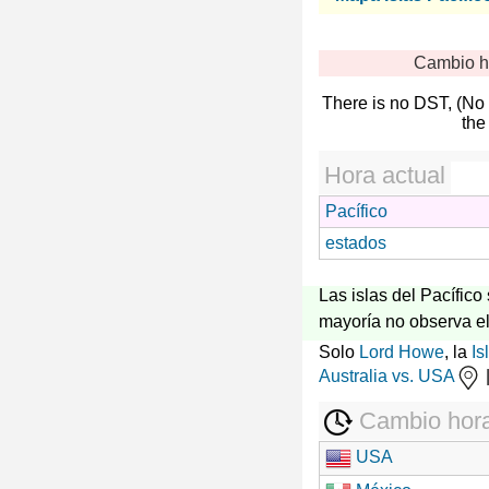
Cambio h
There is no DST, (No
the
Hora actual
Pacífico
estados
Las islas del Pacífic
mayoría no observa el
Solo
Lord Howe
, la
Is
Australia vs. USA
Cambio hora
USA