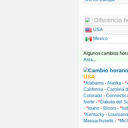
Diferencia h
USA
Mexico
Algunos cambios hora
Asia
...
USA
*
*
Alabama
-
Alaska
-
California
-
Carolina d
Colorado
-
Connectic
*
Norte
-
Dakota del S
*
*
-
Idaho
-
Illinois
-
In
*
Kentucky
-
Louisiana
*
Massachusetts
-
Mic