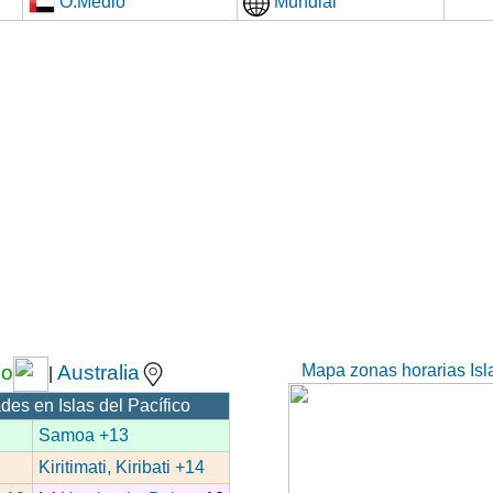
O.Medio
Mundial
Mapa zonas horarias Isl
co
Australia
|
des en Islas del Pacífico
Samoa +13
Kiritimati, Kiribati +14