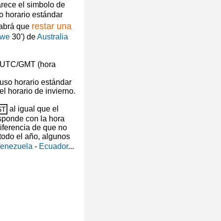
arece el simbolo de
o horario estándar
restar una
habrá que
owe
30') de
Australia
huso horario estándar
l horario de invierno.
al igual que el
esponde con la hora
iferencia de que no
 todo el año, algunos
enezuela
-
Ecuador
...