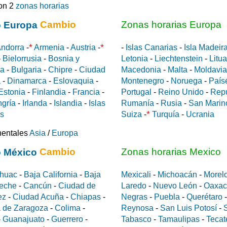
on 2
zonas horarias
Cambio
Zonas horarias Europa
*
*
ndorra
-
Armenia
-
Austria
-
-
Islas Canarias
-
Isla Madeir
-
Bielorrusia
-
Bosnia y
Letonia
-
Liechtenstein
-
Litu
da
-
Bulgaria
-
Chipre
-
Ciudad
Macedonia
-
Malta
-
Moldavia
a
-
Dinamarca
-
Eslovaquia
-
Montenegro
-
Noruega
-
País
Estonia
-
Finlandia
-
Francia
-
Portugal
-
Reino Unido
-
Rep
gría
-
Irlanda
-
Islandia
-
Islas
Rumanía
-
Rusia
-
San Marin
*
es
Suiza
-
Turquía
-
Ucrania
nentales
Asia
/
Europa
Cambio
Zonas horarias Mexico
huac
-
Baja California
-
Baja
Mexicali
-
Michoacán
-
Morel
eche
-
Cancún
-
Ciudad de
Laredo
-
Nuevo León
-
Oaxac
ez
-
Ciudad Acuña
-
Chiapas
-
Negras
-
Puebla
-
Querétaro
 de Zaragoza
-
Colima
-
Reynosa
-
San Luis Potosí
-
-
Guanajuato
-
Guerrero
-
Tabasco
-
Tamaulipas
-
Tecat