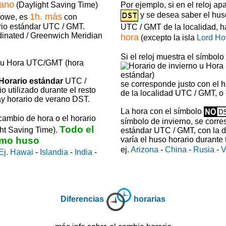
rano
Por ejemplo, si en el reloj ap
(Daylight Saving Time)
y se desea saber el hus
1h. más
Howe, es
con
rio estándar UTC / GMT.
UTC / GMT de la localidad, 
dinated / Greenwich Meridian
hora
(excepto la isla
Lord H
Si el reloj muestra el símbolo
Horario estándar
UTC /
se corresponde justo con el 
o utilizado durante el resto
de la localidad UTC / GMT, o e
y horario de verano DST.
La hora con el símbolo
cambio de hora o el horario
símbolo de invierno, se corr
Todo el
ht Saving Time).
estándar UTC / GMT, con la d
ismo huso
varía el huso horario durante
ej.
Arizona
-
China
-
Rusia
-
V
Ej. Hawai
-
Islandia
-
India
-
Diferencias
horarias