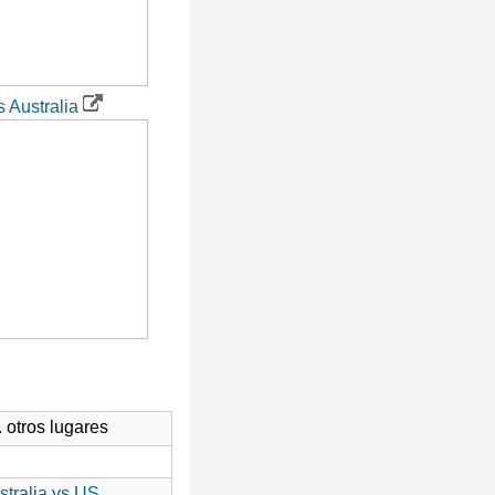
 Australia
. otros lugares
stralia vs US