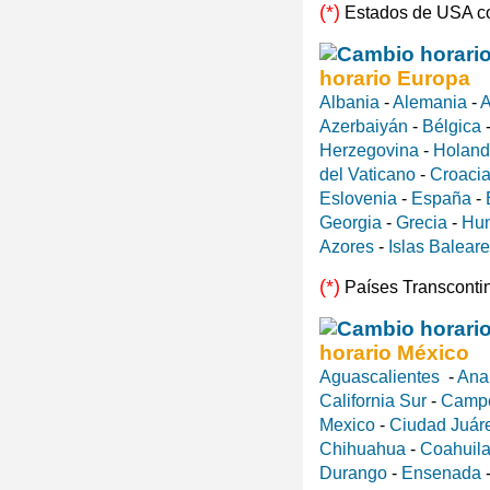
(*)
Estados de USA c
horario Europa
Albania
-
Alemania
-
A
Azerbaiyán
-
Bélgica
Herzegovina
-
Holan
del Vaticano
-
Croaci
Eslovenia
-
España
-
Georgia
-
Grecia
-
Hun
Azores
-
Islas Balear
(*)
Países Transconti
horario México
Aguascalientes
-
Ana
California Sur
-
Camp
Mexico
-
Ciudad Juár
Chihuahua
-
Coahuila
Durango
-
Ensenada