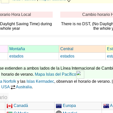
orario
Hora Local
Cambio horario
H
 Daylight Saving Time) during
There is no DST, (No Dayligh
 whole year
the whole 
Montaña
Central
Est
estados
estados
est
o se extienden a ambos lados de la Línea Internacional de Cambi
 horario de verano.
Mapa Islas del Pacífico
la Norfolk
y las
Islas Kermadec
, observan el horario de verano. 
|
USA
Australia
.
rio
Canadá
Europa
Au