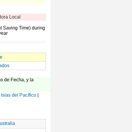
ora Local
t Saving Time) during
year
e
ados
o de Fecha, y la
|
Islas del Pacífico
|
stralia