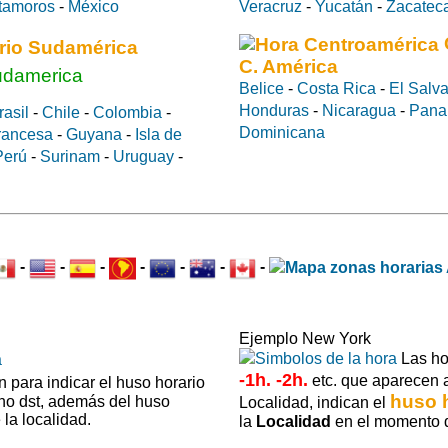
tamoros
-
México
Veracruz
-
Yucatán
-
Zacatec
rio Sudamérica
C. América
udamerica
Belice
-
Costa Rica
-
El Salv
Honduras
-
Nicaragua
-
Pan
rasil
-
Chile
-
Colombia
-
Dominicana
rancesa
-
Guyana
-
Isla de
Perú
-
Surinam
-
Uruguay
-
-
-
-
-
-
-
-
Ejemplo New York
Las h
-1h. -2h.
etc. que aparecen a
 para indicar el huso horario
huso 
 no dst, además del huso
Localidad, indican el
la localidad.
la
Localidad
en el momento d