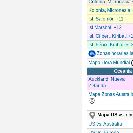
Colonia, Micronesia
Kolonia, Micronesia 
Isl. Salomón +11
Isl Marshall +12
Isl. Gilbert, Kiribati +
isl. Fénix, Kiribati +1
Zonas horarias is
Mapa Hora Mundial
Oceania 
Auckland
,
Nueva
Zelanda
Mapa Zonas Australi
Mapa US
vs. ot
US vs. Australia
US vs. Europa