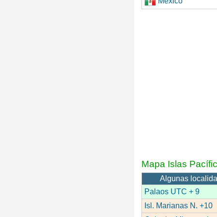
México
Mapa Islas Pacífi
Algunas localida
Palaos UTC + 9
Isl. Marianas N. +10