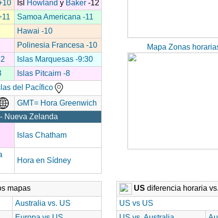
 +10
Isl
Howland
y
Baker
-12
+11
Samoa Americana -11
Hawai -10
Polinesia Francesa -10
Mapa Zonas horarias
12
Islas Marquesas -9:30
3
Islas Pitcairn -8
las del Pacífico
GMT= Hora Greenwich
- Nueva Zelanda
Islas Chatham
a
Hora en Sídney
ros mapas
US
diferencia horaria vs
Australia vs. US
US vs US
Europa vs US
US vs. Australia
Au