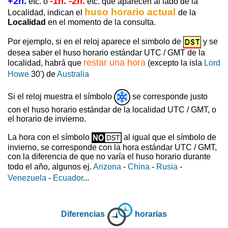
+2h.
-1h. -2h.
etc. o
etc. que aparecen al lado de la
huso horario actual
Localidad, indican el
de la
Localidad
en el momento de la consulta.
Por ejemplo, si en el reloj aparece el simbolo de
y se
desea saber el huso horario estándar UTC / GMT de la
restar una hora
localidad, habrá que
(excepto la isla
Lord
Howe
30') de
Australia
Si el reloj muestra el símbolo
se corresponde justo
con el huso horario estándar de la localidad UTC / GMT, o
el horario de invierno.
La hora con el símbolo
al igual que el símbolo de
invierno, se corresponde con la hora estándar UTC / GMT,
con la diferencia de que no varía el huso horario durante
todo el año, algunos ej.
Arizona
-
China
-
Rusia
-
Venezuela
-
Ecuador
...
Diferencias
horarias