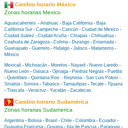
Cambio horario México
Zonas horarias Mexico
Aguascalientes
-
Anahuac
-
Baja California
-
Baja
California Sur
-
Campeche
-
Cancún
-
Ciudad de Mexico
-
Ciudad Juárez
-
Ciudad Acuña
-
Chiapas
-
Chihuahua
-
Coahuila de Zaragoza
-
Colima
-
Durango
-
Ensenada
-
Guanajuato
-
Guerrero
-
Hidalgo
-
Jalisco
-
Matamoros
-
México
Mexicali
-
Michoacán
-
Morelos
-
Nayarit
-
Nuevo Laredo
-
Nuevo León
-
Oaxaca
-
Ojinaga
-
Piedras Negras
-
Puebla
-
Querétaro
-
Quintana Roo
-
Reynosa
-
San Luis Potosí
-
Sinaloa
-
Sonora
-
Tabasco
-
Tamaulipas
-
Tecate
-
Tijuana
-
Tlaxcala
-
Veracruz
-
Yucatán
-
Zacatecas
Cambio horario Sudamérica
Zonas horarias Sudamerica
Argentina
-
Bolivia
-
Brasil
-
Chile
-
Colombia
-
Ecuador
-
Guayana Francesa
-
Guyana
-
Isla de Pascua
-
Paraguay
-