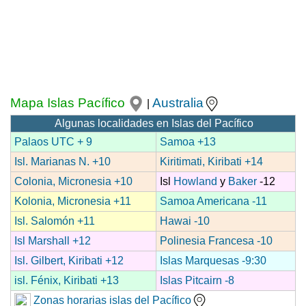
Mapa Islas Pacífico
Australia
|
Algunas localidades en Islas del Pacífico
Palaos UTC + 9
Samoa +13
Isl. Marianas N. +10
Kiritimati, Kiribati +14
Colonia, Micronesia +10
Isl
Howland
y
Baker
-12
Kolonia, Micronesia +11
Samoa Americana -11
Isl. Salomón +11
Hawai -10
Isl Marshall +12
Polinesia Francesa -10
Isl. Gilbert, Kiribati +12
Islas Marquesas -9:30
isl. Fénix, Kiribati +13
Islas Pitcairn -8
Zonas horarias islas del Pacífico