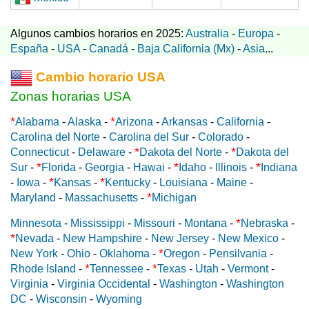
Algunos cambios horarios en 2025:
Australia
-
Europa
-
España
-
USA
-
Canadá
-
Baja California (Mx)
-
Asia
...
Cambio horario USA
Zonas horarias USA
*
*
Alabama
-
Alaska
-
Arizona
-
Arkansas
-
California
-
Carolina del Norte
-
Carolina del Sur
-
Colorado
-
*
*
Connecticut
-
Delaware
-
Dakota del Norte
-
Dakota del
*
*
*
Sur
-
Florida
-
Georgia
-
Hawai
-
Idaho
-
Illinois
-
Indiana
*
*
-
Iowa
-
Kansas
-
Kentucky
-
Louisiana
-
Maine
-
*
Maryland
-
Massachusetts
-
Michigan
*
Minnesota
-
Mississippi
-
Missouri
-
Montana
-
Nebraska
-
*
Nevada
-
New Hampshire
-
New Jersey
-
New Mexico
-
*
New York
-
Ohio
-
Oklahoma
-
Oregon
-
Pensilvania
-
*
*
Rhode Island
-
Tennessee
-
Texas
-
Utah
-
Vermont
-
Virginia
-
Virginia Occidental
-
Washington
-
Washington
DC
-
Wisconsin
-
Wyoming