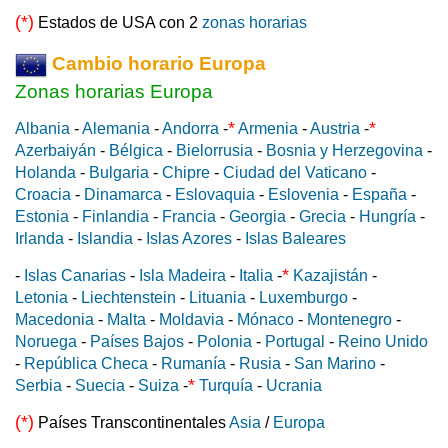
(*)
Estados de USA con 2
zonas horarias
Cambio horario Europa
Zonas horarias Europa
*
*
Albania
-
Alemania
-
Andorra
-
Armenia
-
Austria
-
Azerbaiyán
-
Bélgica
-
Bielorrusia
-
Bosnia y Herzegovina
-
Holanda
-
Bulgaria
-
Chipre
-
Ciudad del Vaticano
-
Croacia
-
Dinamarca
-
Eslovaquia
-
Eslovenia
-
España
-
Estonia
-
Finlandia
-
Francia
-
Georgia
-
Grecia
-
Hungría
-
Irlanda
-
Islandia
-
Islas Azores
-
Islas Baleares
*
-
Islas Canarias
-
Isla Madeira
-
Italia
-
Kazajistán
-
Letonia
-
Liechtenstein
-
Lituania
-
Luxemburgo
-
Macedonia
-
Malta
-
Moldavia
-
Mónaco
-
Montenegro
-
Noruega
-
Países Bajos
-
Polonia
-
Portugal
-
Reino Unido
-
República Checa
-
Rumanía
-
Rusia
-
San Marino
-
*
Serbia
-
Suecia
-
Suiza
-
Turquía
-
Ucrania
(*)
Países Transcontinentales
Asia
/
Europa