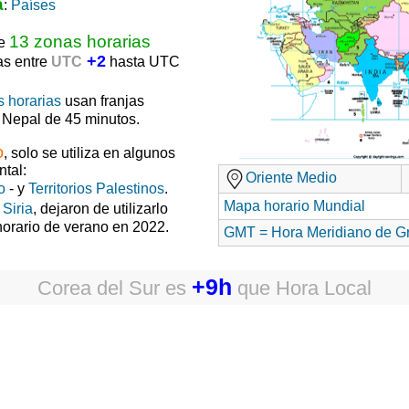
a
:
Países
13 zonas horarias
de
+2
as entre
UTC
hasta UTC
s horarias
usan franjas
y Nepal de 45 minutos.
o
, solo se utiliza en algunos
ntal:
Oriente Medio
o
- y
Territorios Palestinos
.
Mapa horario Mundial
y
Siria
, dejaron de utilizarlo
horario de verano en 2022.
GMT = Hora Meridiano de G
+9h
Corea del Sur
es
que
Hora Local