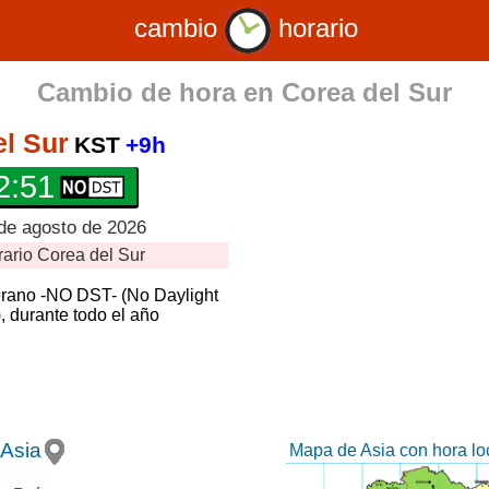
cambio
horario
Cambio de hora en
Corea del Sur
l Sur
KST
+9h
2:52
de agosto de 2026
rario
Corea del Sur
erano -NO DST- (No Daylight
, durante todo el año
Asia
Mapa de Asia con hora loc