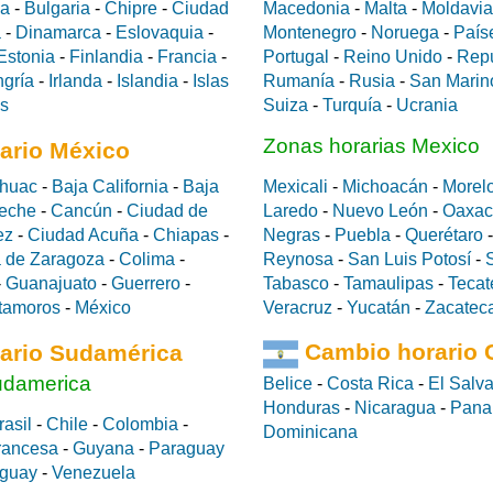
da
-
Bulgaria
-
Chipre
-
Ciudad
Macedonia
-
Malta
-
Moldavia
a
-
Dinamarca
-
Eslovaquia
-
Montenegro
-
Noruega
-
País
Estonia
-
Finlandia
-
Francia
-
Portugal
-
Reino Unido
-
Rep
gría
-
Irlanda
-
Islandia
-
Islas
Rumanía
-
Rusia
-
San Marin
es
Suiza
-
Turquía
-
Ucrania
Zonas horarias Mexico
ario México
huac
-
Baja California
-
Baja
Mexicali
-
Michoacán
-
Morel
eche
-
Cancún
-
Ciudad de
Laredo
-
Nuevo León
-
Oaxac
ez
-
Ciudad Acuña
-
Chiapas
-
Negras
-
Puebla
-
Querétaro
 de Zaragoza
-
Colima
-
Reynosa
-
San Luis Potosí
-
-
Guanajuato
-
Guerrero
-
Tabasco
-
Tamaulipas
-
Tecat
tamoros
-
México
Veracruz
-
Yucatán
-
Zacatec
ario Sudamérica
Cambio horario 
udamerica
Belice
-
Costa Rica
-
El Salv
Honduras
-
Nicaragua
-
Pan
rasil
-
Chile
-
Colombia
-
Dominicana
rancesa
-
Guyana
-
Paraguay
guay
-
Venezuela