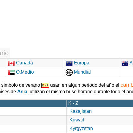
rio
Canadá
Europa
Au
O.Medio
Mundial
camb
l símbolo de verano
usan en algun periodo del año el
países de
Asia
, utilizan el mismo huso horario durante todo el añ
K - Z
Kazajistan
Kuwait
Kyrgyzstan