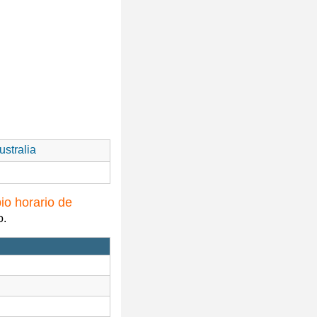
stralia
io horario de
o.