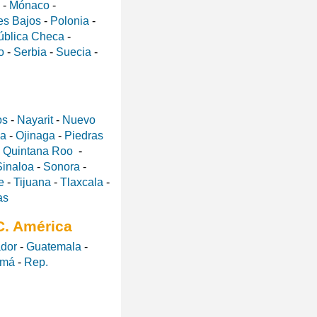
-
Mónaco
-
es Bajos
-
Polonia
-
ública Checa
-
o
-
Serbia
-
Suecia
-
os
-
Nayarit
-
Nuevo
a
-
Ojinaga
-
Piedras
-
Quintana Roo
-
Sinaloa
-
Sonora
-
e
-
Tijuana
-
Tlaxcala
-
as
C. América
ador
-
Guatemala
-
amá
-
Rep.