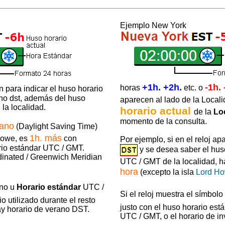
Ejemplo New York
+1h. +2h.
-1h. 
horas
etc. o
 para indicar el huso horario
 no dst, además del huso
aparecen al lado de la Locali
la localidad.
horario actual
de la
Lo
momento de la consulta.
rano
(Daylight Saving Time)
1h. más
Howe, es
con
Por ejemplo, si en el reloj ap
rio estándar UTC / GMT.
y se desea saber el hus
dinated / Greenwich Meridian
UTC / GMT de la localidad, 
hora
(excepto la isla
Lord H
rno u
Horario estándar
UTC /
Si el reloj muestra el símbolo
o utilizado durante el resto
justo con el huso horario está
y horario de verano DST.
UTC / GMT, o el horario de in