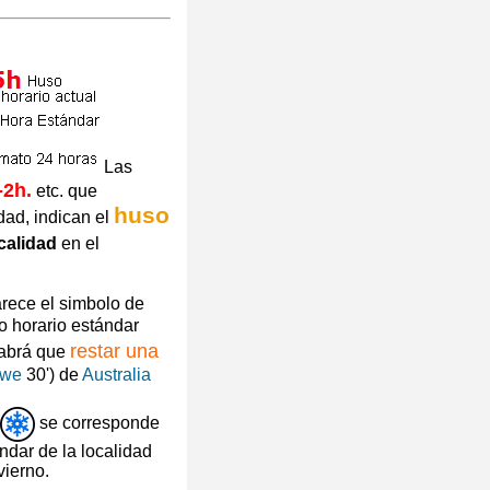
Las
-2h.
etc. que
huso
dad, indican el
calidad
en el
arece el simbolo de
o horario estándar
restar una
habrá que
owe
30') de
Australia
se corresponde
ndar de la localidad
vierno.