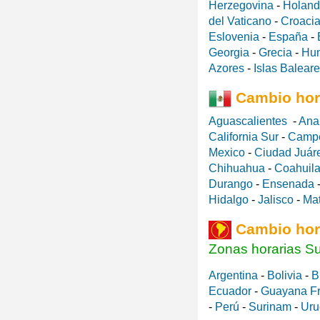
Herzegovina
-
Holan
del Vaticano
-
Croaci
Eslovenia
-
España
-
Georgia
-
Grecia
-
Hun
Azores
-
Islas Balear
Cambio hor
Aguascalientes
-
Ana
California Sur
-
Camp
Mexico
-
Ciudad Juár
Chihuahua
-
Coahuila
Durango
-
Ensenada
Hidalgo
-
Jalisco
-
Ma
Cambio hor
Zonas horarias S
Argentina
-
Bolivia
-
B
Ecuador
-
Guayana F
-
Perú
-
Surinam
-
Uru