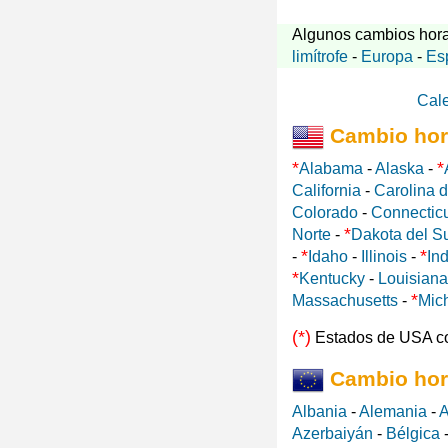
Algunos cambios hora
limítrofe
-
Europa
-
Es
Cal
Cambio hor
*
*
Alabama
-
Alaska
-
California
-
Carolina d
Colorado
-
Connectic
*
Norte
-
Dakota del S
*
*
-
Idaho
-
Illinois
-
In
*
Kentucky
-
Louisiana
*
Massachusetts
-
Mic
(*)
Estados de USA c
Cambio hor
Albania
-
Alemania
-
A
Azerbaiyán
-
Bélgica