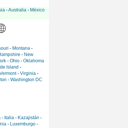
sia
-
Australia
-
México
ouri
-
Montana
-
Hampshire
-
New
ork
-
Ohio
-
Oklahoma
de Island
-
Vermont
-
Virginia
-
ton
-
Washington DC
a
-
Italia
-
Kazajistán
-
ania
-
Luxemburgo
-