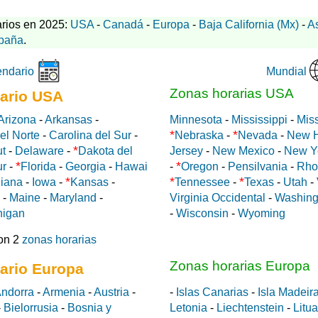
rios en 2025:
USA
-
Canadá
-
Europa
-
Baja California (Mx)
-
A
paña
.
Mundial
endario
Zonas horarias USA
ario USA
Arizona
-
Arkansas
-
Minnesota
-
Mississippi
-
Miss
*
*
el Norte
-
Carolina del Sur
-
Nebraska
-
Nevada
-
New 
*
ut
-
Delaware
-
Dakota del
Jersey
-
New Mexico
-
New Y
*
*
ur
-
Florida
-
Georgia
-
Hawai
-
Oregon
-
Pensilvania
-
Rho
*
*
*
diana
-
Iowa
-
Kansas
-
Tennessee
-
Texas
-
Utah
-
-
Maine
-
Maryland
-
Virginia Occidental
-
Washing
higan
-
Wisconsin
-
Wyoming
on 2
zonas horarias
Zonas horarias Europa
ario Europa
ndorra
-
Armenia
-
Austria
-
-
Islas Canarias
-
Isla Madeir
-
Bielorrusia
-
Bosnia y
Letonia
-
Liechtenstein
-
Litu