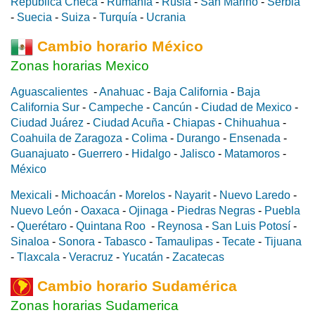
República Checa
-
Rumanía
-
Rusia
-
San Marino
-
Serbia
-
Suecia
-
Suiza
-
Turquía
-
Ucrania
Cambio horario México
Zonas horarias Mexico
Aguascalientes
-
Anahuac
-
Baja California
-
Baja
California Sur
-
Campeche
-
Cancún
-
Ciudad de Mexico
-
Ciudad Juárez
-
Ciudad Acuña
-
Chiapas
-
Chihuahua
-
Coahuila de Zaragoza
-
Colima
-
Durango
-
Ensenada
-
Guanajuato
-
Guerrero
-
Hidalgo
-
Jalisco
-
Matamoros
-
México
Mexicali
-
Michoacán
-
Morelos
-
Nayarit
-
Nuevo Laredo
-
Nuevo León
-
Oaxaca
-
Ojinaga
-
Piedras Negras
-
Puebla
-
Querétaro
-
Quintana Roo
-
Reynosa
-
San Luis Potosí
-
Sinaloa
-
Sonora
-
Tabasco
-
Tamaulipas
-
Tecate
-
Tijuana
-
Tlaxcala
-
Veracruz
-
Yucatán
-
Zacatecas
Cambio horario Sudamérica
Zonas horarias Sudamerica