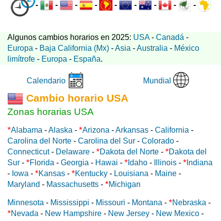
-
-
-
-
-
-
-
-
-
Algunos cambios horarios en 2025:
USA
-
Canadá
-
Europa
-
Baja California (Mx)
-
Asia
-
Australia
-
México
limítrofe
-
Europa
-
España
.
Mundial
Calendario
Cambio horario USA
Zonas horarias USA
*
*
Alabama
-
Alaska
-
Arizona
-
Arkansas
-
California
-
Carolina del Norte
-
Carolina del Sur
-
Colorado
-
*
*
Connecticut
-
Delaware
-
Dakota del Norte
-
Dakota del
*
*
*
Sur
-
Florida
-
Georgia
-
Hawai
-
Idaho
-
Illinois
-
Indiana
*
*
-
Iowa
-
Kansas
-
Kentucky
-
Louisiana
-
Maine
-
*
Maryland
-
Massachusetts
-
Michigan
*
Minnesota
-
Mississippi
-
Missouri
-
Montana
-
Nebraska
-
*
Nevada
-
New Hampshire
-
New Jersey
-
New Mexico
-