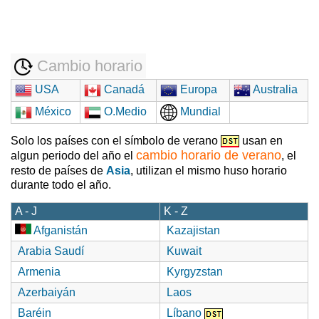
Cambio horario
USA
Canadá
Europa
Australia
México
O.Medio
Mundial
Solo los países con el símbolo de verano
usan en
cambio horario de verano
algun periodo del año el
, el
resto de países de
Asia
, utilizan el mismo huso horario
durante todo el año.
A - J
K - Z
Afganistán
Kazajistan
Arabia Saudí
Kuwait
Armenia
Kyrgyzstan
Azerbaiyán
Laos
Baréin
Líbano