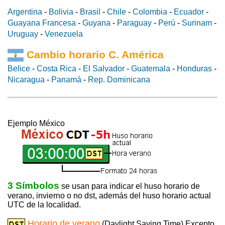
Argentina
-
Bolivia
-
Brasil
-
Chile
-
Colombia
-
Ecuador
-
Guayana Francesa
-
Guyana
-
Paraguay
-
Perú
-
Surinam
-
Uruguay
-
Venezuela
Cambio horario C. América
Belice
-
Costa Rica
-
El Salvador
-
Guatemala
-
Honduras
-
Nicaragua
-
Panamá
-
Rep. Dominicana
Ejemplo México
3 Símbolos
se usan para indicar el huso horario de
verano, invierno o no dst, además del huso horario actual
UTC de la localidad.
Horario de verano
(Daylight Saving Time) Excepto