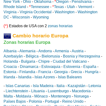
*
New York
-
Ohio
-
Oklahoma
-
Oregon
-
Pensilvania
-
*
*
Rhode Island
-
Tennessee
-
Texas
-
Utah
-
Vermont
-
Virginia
-
Virginia Occidental
-
Washington
-
Washington
DC
-
Wisconsin
-
Wyoming
(*)
Estados de USA con 2
zonas horarias
Cambio horario Europa
Zonas horarias Europa
Albania
-
Alemania
-
Andorra
-
Armenia
-
Austria
-
Azerbaiyán
-
Bélgica
-
Bielorrusia
-
Bosnia y Herzegovina
-
Holanda
-
Bulgaria
-
Chipre
-
Ciudad del Vaticano
-
Croacia
-
Dinamarca
-
Eslovaquia
-
Eslovenia
-
España
-
Estonia
-
Finlandia
-
Francia
-
Georgia
-
Grecia
-
Hungría
-
Irlanda
-
Islandia
-
Islas Azores
-
Islas Baleares
-
Islas Canarias
-
Isla Madeira
-
Italia
-
Kazajistán
-
Letonia
-
Liechtenstein
-
Lituania
-
Luxemburgo
-
Macedonia
-
Malta
-
Moldavia
-
Mónaco
-
Montenegro
-
Noruega
-
Países Bajos
-
Polonia
-
Portugal
-
Reino Unido
-