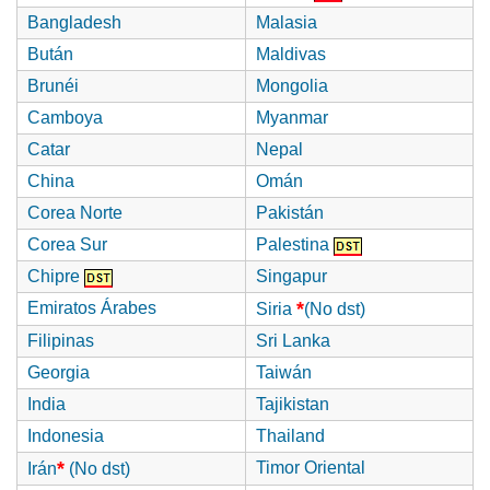
Bangladesh
Malasia
Bután
Maldivas
Brunéi
Mongolia
Camboya
Myanmar
Catar
Nepal
China
Omán
Corea Norte
Pakistán
Corea Sur
Palestina
Chipre
Singapur
*
Emiratos Árabes
Siria
(No dst)
Filipinas
Sri Lanka
Georgia
Taiwán
India
Tajikistan
Indonesia
Thailand
*
Timor Oriental
Irán
(No dst)