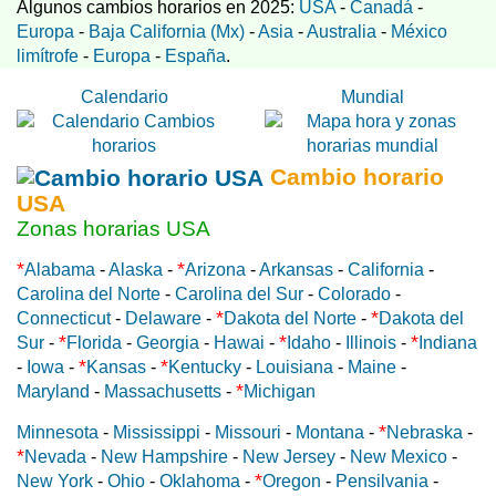
Algunos cambios horarios en 2025:
USA
-
Canadá
-
Europa
-
Baja California (Mx)
-
Asia
-
Australia
-
México
limítrofe
-
Europa
-
España
.
Calendario
Mundial
Cambio horario
USA
Zonas horarias USA
*
*
Alabama
-
Alaska
-
Arizona
-
Arkansas
-
California
-
Carolina del Norte
-
Carolina del Sur
-
Colorado
-
*
*
Connecticut
-
Delaware
-
Dakota del Norte
-
Dakota del
*
*
*
Sur
-
Florida
-
Georgia
-
Hawai
-
Idaho
-
Illinois
-
Indiana
*
*
-
Iowa
-
Kansas
-
Kentucky
-
Louisiana
-
Maine
-
*
Maryland
-
Massachusetts
-
Michigan
*
Minnesota
-
Mississippi
-
Missouri
-
Montana
-
Nebraska
-
*
Nevada
-
New Hampshire
-
New Jersey
-
New Mexico
-
*
New York
-
Ohio
-
Oklahoma
-
Oregon
-
Pensilvania
-