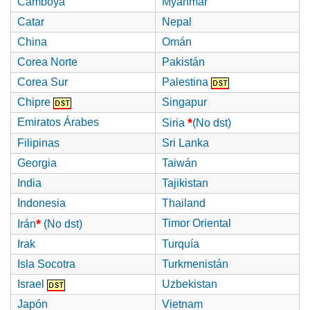
Camboya
Myanmar
Catar
Nepal
China
Omán
Corea Norte
Pakistán
Corea Sur
Palestina
Chipre
Singapur
*
Emiratos Árabes
Siria
(No dst)
Filipinas
Sri Lanka
Georgia
Taiwán
India
Tajikistan
Indonesia
Thailand
*
Timor Oriental
Irán
(No dst)
Irak
Turquía
Isla Socotra
Turkmenistán
Israel
Uzbekistan
Japón
Vietnam