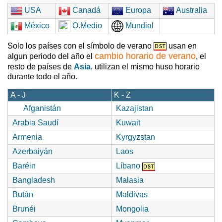
USA
Canadá
Europa
Australia
México
O.Medio
Mundial
Solo los países con el símbolo de verano
usan en
cambio horario de verano
algun periodo del año el
, el
resto de países de
Asia
, utilizan el mismo huso horario
durante todo el año.
A - J
K - Z
Afganistán
Kazajistan
Arabia Saudí
Kuwait
Armenia
Kyrgyzstan
Azerbaiyán
Laos
Baréin
Líbano
Bangladesh
Malasia
Bután
Maldivas
Brunéi
Mongolia