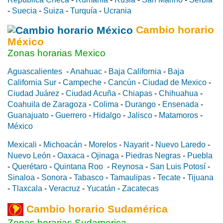
-
Suecia
-
Suiza
-
Turquía
-
Ucrania
Cambio horario
México
Zonas horarias Mexico
Aguascalientes
-
Anahuac
-
Baja California
-
Baja
California Sur
-
Campeche
-
Cancún
-
Ciudad de Mexico
-
Ciudad Juárez
-
Ciudad Acuña
-
Chiapas
-
Chihuahua
-
Coahuila de Zaragoza
-
Colima
-
Durango
-
Ensenada
-
Guanajuato
-
Guerrero
-
Hidalgo
-
Jalisco
-
Matamoros
-
México
Mexicali
-
Michoacán
-
Morelos
-
Nayarit
-
Nuevo Laredo
-
Nuevo León
-
Oaxaca
-
Ojinaga
-
Piedras Negras
-
Puebla
-
Querétaro
-
Quintana Roo
-
Reynosa
-
San Luis Potosí
-
Sinaloa
-
Sonora
-
Tabasco
-
Tamaulipas
-
Tecate
-
Tijuana
-
Tlaxcala
-
Veracruz
-
Yucatán
-
Zacatecas
Cambio horario Sudamérica
Zonas horarias Sudamerica