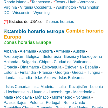
*
*
Rhode Island
-
Tennessee
-
Texas
-
Utah
-
Vermont
-
Virginia
-
Virginia Occidental
-
Washington
-
Washington
DC
-
Wisconsin
-
Wyoming
(*)
Estados de USA con 2
zonas horarias
Cambio horario
Europa
Zonas horarias Europa
Albania
-
Alemania
-
Andorra
-
Armenia
-
Austria
-
Azerbaiyán
-
Bélgica
-
Bielorrusia
-
Bosnia y Herzegovina
-
Holanda
-
Bulgaria
-
Chipre
-
Ciudad del Vaticano
-
Croacia
-
Dinamarca
-
Eslovaquia
-
Eslovenia
-
España
-
Estonia
-
Finlandia
-
Francia
-
Georgia
-
Grecia
-
Hungría
-
Irlanda
-
Islandia
-
Islas Azores
-
Islas Baleares
-
Islas Canarias
-
Isla Madeira
-
Italia
-
Kazajistán
-
Letonia
-
Liechtenstein
-
Lituania
-
Luxemburgo
-
Macedonia
-
Malta
-
Moldavia
-
Mónaco
-
Montenegro
-
Noruega
-
Países Bajos
-
Polonia
-
Portugal
-
Reino Unido
-
República Checa
-
Rumanía
-
Rusia
-
San Marino
-
Serbia