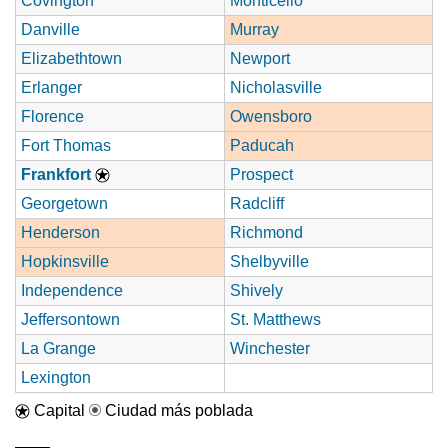
Covington
Monticello
Danville
Murray
Elizabethtown
Newport
Erlanger
Nicholasville
Florence
Owensboro
Fort Thomas
Paducah
Frankfort
Prospect
Georgetown
Radcliff
Henderson
Richmond
Hopkinsville
Shelbyville
Independence
Shively
Jeffersontown
St. Matthews
La Grange
Winchester
Lexington
Capital
Ciudad más poblada