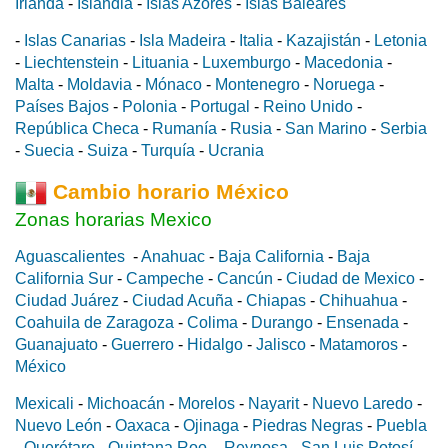
Irlanda
-
Islandia
-
Islas Azores
-
Islas Baleares
-
Islas Canarias
-
Isla Madeira
-
Italia
-
Kazajistán
-
Letonia
-
Liechtenstein
-
Lituania
-
Luxemburgo
-
Macedonia
-
Malta
-
Moldavia
-
Mónaco
-
Montenegro
-
Noruega
-
Países Bajos
-
Polonia
-
Portugal
-
Reino Unido
-
República Checa
-
Rumanía
-
Rusia
-
San Marino
-
Serbia
-
Suecia
-
Suiza
-
Turquía
-
Ucrania
Cambio horario México
Zonas horarias Mexico
Aguascalientes
-
Anahuac
-
Baja California
-
Baja
California Sur
-
Campeche
-
Cancún
-
Ciudad de Mexico
-
Ciudad Juárez
-
Ciudad Acuña
-
Chiapas
-
Chihuahua
-
Coahuila de Zaragoza
-
Colima
-
Durango
-
Ensenada
-
Guanajuato
-
Guerrero
-
Hidalgo
-
Jalisco
-
Matamoros
-
México
Mexicali
-
Michoacán
-
Morelos
-
Nayarit
-
Nuevo Laredo
-
Nuevo León
-
Oaxaca
-
Ojinaga
-
Piedras Negras
-
Puebla
-
Querétaro
-
Quintana Roo
-
Reynosa
-
San Luis Potosí
-