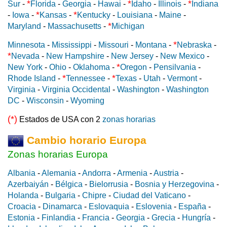
*
*
*
Sur
-
Florida
-
Georgia
-
Hawai
-
Idaho
-
Illinois
-
Indiana
*
*
-
Iowa
-
Kansas
-
Kentucky
-
Louisiana
-
Maine
-
*
Maryland
-
Massachusetts
-
Michigan
*
Minnesota
-
Mississippi
-
Missouri
-
Montana
-
Nebraska
-
*
Nevada
-
New Hampshire
-
New Jersey
-
New Mexico
-
*
New York
-
Ohio
-
Oklahoma
-
Oregon
-
Pensilvania
-
*
*
Rhode Island
-
Tennessee
-
Texas
-
Utah
-
Vermont
-
Virginia
-
Virginia Occidental
-
Washington
-
Washington
DC
-
Wisconsin
-
Wyoming
(*)
Estados de USA con 2
zonas horarias
Cambio horario Europa
Zonas horarias Europa
Albania
-
Alemania
-
Andorra
-
Armenia
-
Austria
-
Azerbaiyán
-
Bélgica
-
Bielorrusia
-
Bosnia y Herzegovina
-
Holanda
-
Bulgaria
-
Chipre
-
Ciudad del Vaticano
-
Croacia
-
Dinamarca
-
Eslovaquia
-
Eslovenia
-
España
-
Estonia
-
Finlandia
-
Francia
-
Georgia
-
Grecia
-
Hungría
-