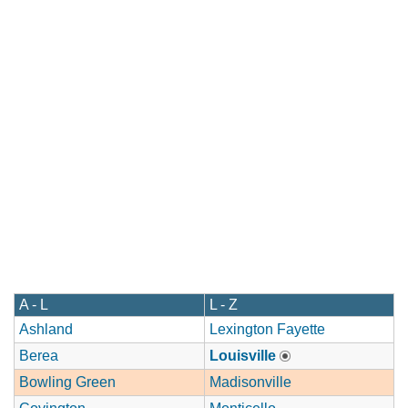
A - L
L - Z
Ashland
Lexington Fayette
Berea
Louisville
Bowling Green
Madisonville