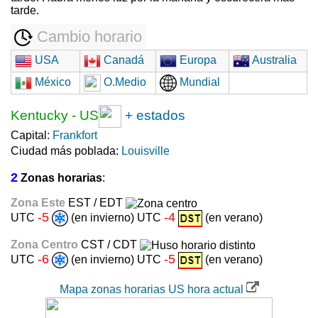
tarde.
Cambio horario
USA
Canadá
Europa
Australia
México
O.Medio
Mundial
Kentucky
-
US
+ estados
Capital:
Frankfort
Ciudad más poblada:
Louisville
2
Zonas horarias
:
Zona Este
EST / EDT
-5
-4
UTC
(en invierno) UTC
(en verano)
Zona Centro
CST / CDT
-6
-5
UTC
(en invierno) UTC
(en verano)
Mapa zonas horarias US hora actual