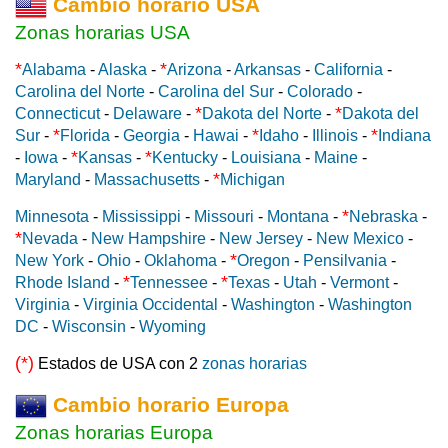
Cambio horario USA
Zonas horarias USA
*
*
Alabama
-
Alaska
-
Arizona
-
Arkansas
-
California
-
Carolina del Norte
-
Carolina del Sur
-
Colorado
-
*
*
Connecticut
-
Delaware
-
Dakota del Norte
-
Dakota del
*
*
*
Sur
-
Florida
-
Georgia
-
Hawai
-
Idaho
-
Illinois
-
Indiana
*
*
-
Iowa
-
Kansas
-
Kentucky
-
Louisiana
-
Maine
-
*
Maryland
-
Massachusetts
-
Michigan
*
Minnesota
-
Mississippi
-
Missouri
-
Montana
-
Nebraska
-
*
Nevada
-
New Hampshire
-
New Jersey
-
New Mexico
-
*
New York
-
Ohio
-
Oklahoma
-
Oregon
-
Pensilvania
-
*
*
Rhode Island
-
Tennessee
-
Texas
-
Utah
-
Vermont
-
Virginia
-
Virginia Occidental
-
Washington
-
Washington
DC
-
Wisconsin
-
Wyoming
(*)
Estados de USA con 2
zonas horarias
Cambio horario Europa
Zonas horarias Europa