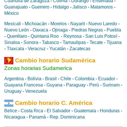
Coahuila de Zaragoza
-
Colima
-
Durango
-
Ensenada
-
Guanajuato
-
Guerrero
-
Hidalgo
-
Jalisco
-
Matamoros
-
México
Mexicali
-
Michoacán
-
Morelos
-
Nayarit
-
Nuevo Laredo
-
Nuevo León
-
Oaxaca
-
Ojinaga
-
Piedras Negras
-
Puebla
-
Querétaro
-
Quintana Roo
-
Reynosa
-
San Luis Potosí
-
Sinaloa
-
Sonora
-
Tabasco
-
Tamaulipas
-
Tecate
-
Tijuana
-
Tlaxcala
-
Veracruz
-
Yucatán
-
Zacatecas
Cambio horario Sudamérica
Zonas horarias Sudamerica
Argentina
-
Bolivia
-
Brasil
-
Chile
-
Colombia
-
Ecuador
-
Guayana Francesa
-
Guyana
-
Paraguay
-
Perú
-
Surinam
-
Uruguay
-
Venezuela
Cambio horario C. América
Belice
-
Costa Rica
-
El Salvador
-
Guatemala
-
Honduras
-
Nicaragua
-
Panamá
-
Rep. Dominicana