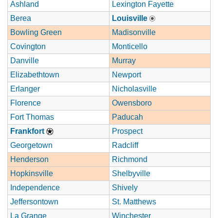
Ashland
Lexington Fayette
Berea
Louisville
Bowling Green
Madisonville
Covington
Monticello
Danville
Murray
Elizabethtown
Newport
Erlanger
Nicholasville
Florence
Owensboro
Fort Thomas
Paducah
Frankfort
Prospect
Georgetown
Radcliff
Henderson
Richmond
Hopkinsville
Shelbyville
Independence
Shively
Jeffersontown
St. Matthews
La Grange
Winchester