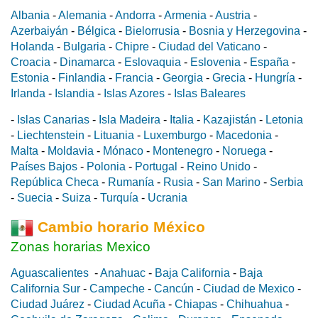
Albania
-
Alemania
-
Andorra
-
Armenia
-
Austria
-
Azerbaiyán
-
Bélgica
-
Bielorrusia
-
Bosnia y Herzegovina
-
Holanda
-
Bulgaria
-
Chipre
-
Ciudad del Vaticano
-
Croacia
-
Dinamarca
-
Eslovaquia
-
Eslovenia
-
España
-
Estonia
-
Finlandia
-
Francia
-
Georgia
-
Grecia
-
Hungría
-
Irlanda
-
Islandia
-
Islas Azores
-
Islas Baleares
-
Islas Canarias
-
Isla Madeira
-
Italia
-
Kazajistán
-
Letonia
-
Liechtenstein
-
Lituania
-
Luxemburgo
-
Macedonia
-
Malta
-
Moldavia
-
Mónaco
-
Montenegro
-
Noruega
-
Países Bajos
-
Polonia
-
Portugal
-
Reino Unido
-
República Checa
-
Rumanía
-
Rusia
-
San Marino
-
Serbia
-
Suecia
-
Suiza
-
Turquía
-
Ucrania
Cambio horario México
Zonas horarias Mexico
Aguascalientes
-
Anahuac
-
Baja California
-
Baja
California Sur
-
Campeche
-
Cancún
-
Ciudad de Mexico
-
Ciudad Juárez
-
Ciudad Acuña
-
Chiapas
-
Chihuahua
-