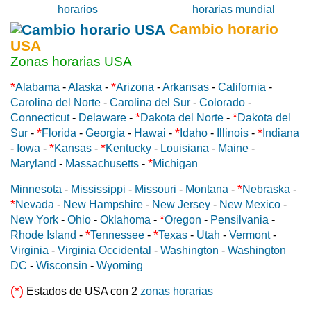
Cambio horario
USA
Zonas horarias USA
*
*
Alabama
-
Alaska
-
Arizona
-
Arkansas
-
California
-
Carolina del Norte
-
Carolina del Sur
-
Colorado
-
*
*
Connecticut
-
Delaware
-
Dakota del Norte
-
Dakota del
*
*
*
Sur
-
Florida
-
Georgia
-
Hawai
-
Idaho
-
Illinois
-
Indiana
*
*
-
Iowa
-
Kansas
-
Kentucky
-
Louisiana
-
Maine
-
*
Maryland
-
Massachusetts
-
Michigan
*
Minnesota
-
Mississippi
-
Missouri
-
Montana
-
Nebraska
-
*
Nevada
-
New Hampshire
-
New Jersey
-
New Mexico
-
*
New York
-
Ohio
-
Oklahoma
-
Oregon
-
Pensilvania
-
*
*
Rhode Island
-
Tennessee
-
Texas
-
Utah
-
Vermont
-
Virginia
-
Virginia Occidental
-
Washington
-
Washington
DC
-
Wisconsin
-
Wyoming
(*)
Estados de USA con 2
zonas horarias