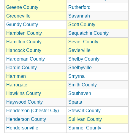
Greene County
Rutherford
Greeneville
Savannah
Grundy County
Scott County
Hamblen County
Sequatchie County
Hamilton County
Sevier County
Hancock County
Sevierville
Hardeman County
Shelby County
Hardin County
Shelbyville
Harriman
Smyrna
Harrogate
Smith County
Hawkins County
Southaven
Haywood County
Sparta
Henderson (Chester Cty)
Stewart County
Henderson County
Sullivan County
Hendersonville
Sumner County