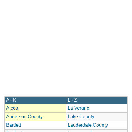
A - K
L - Z
Alcoa
La Vergne
Anderson County
Lake County
Bartlett
Lauderdale County