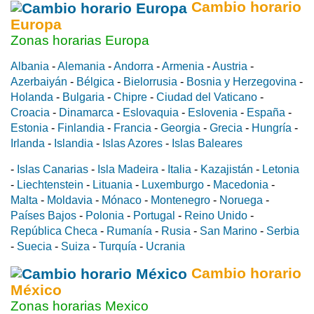
Cambio horario
Europa
Zonas horarias Europa
Albania
-
Alemania
-
Andorra
-
Armenia
-
Austria
-
Azerbaiyán
-
Bélgica
-
Bielorrusia
-
Bosnia y Herzegovina
-
Holanda
-
Bulgaria
-
Chipre
-
Ciudad del Vaticano
-
Croacia
-
Dinamarca
-
Eslovaquia
-
Eslovenia
-
España
-
Estonia
-
Finlandia
-
Francia
-
Georgia
-
Grecia
-
Hungría
-
Irlanda
-
Islandia
-
Islas Azores
-
Islas Baleares
-
Islas Canarias
-
Isla Madeira
-
Italia
-
Kazajistán
-
Letonia
-
Liechtenstein
-
Lituania
-
Luxemburgo
-
Macedonia
-
Malta
-
Moldavia
-
Mónaco
-
Montenegro
-
Noruega
-
Países Bajos
-
Polonia
-
Portugal
-
Reino Unido
-
República Checa
-
Rumanía
-
Rusia
-
San Marino
-
Serbia
-
Suecia
-
Suiza
-
Turquía
-
Ucrania
Cambio horario
México
Zonas horarias Mexico