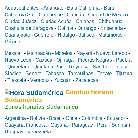
Aguascalientes
-
Anahuac
-
Baja California
-
Baja
California Sur
-
Campeche
-
Cancún
-
Ciudad de Mexico
-
Ciudad Juárez
-
Ciudad Acuña
-
Chiapas
-
Chihuahua
-
Coahuila de Zaragoza
-
Colima
-
Durango
-
Ensenada
-
Guanajuato
-
Guerrero
-
Hidalgo
-
Jalisco
-
Matamoros
-
México
Mexicali
-
Michoacán
-
Morelos
-
Nayarit
-
Nuevo Laredo
-
Nuevo León
-
Oaxaca
-
Ojinaga
-
Piedras Negras
-
Puebla
-
Querétaro
-
Quintana Roo
-
Reynosa
-
San Luis Potosí
-
Sinaloa
-
Sonora
-
Tabasco
-
Tamaulipas
-
Tecate
-
Tijuana
-
Tlaxcala
-
Veracruz
-
Yucatán
-
Zacatecas
Cambio horario
Sudamérica
Zonas horarias Sudamerica
Argentina
-
Bolivia
-
Brasil
-
Chile
-
Colombia
-
Ecuador
-
Guayana Francesa
-
Guyana
-
Paraguay
-
Perú
-
Surinam
-
Uruguay
-
Venezuela