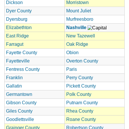
Dickson
Morristown
Dyer County
Mount Juliet
Dyersburg
Murfreesboro
Elizabethton
Nashville
East Ridge
New Tazewell
Farragut
Oak Ridge
Fayette County
Obion
Fayetteville
Overton County
Fentress County
Paris
Franklin
Perry County
Gallatin
Pickett County
Germantown
Polk County
Gibson County
Putnam County
Giles County
Rhea County
Goodlettsville
Roane County
Grainger County
Robertson County