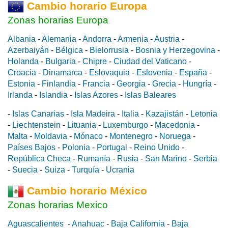
Cambio horario Europa
Zonas horarias Europa
Albania
-
Alemania
-
Andorra
-
Armenia
-
Austria
-
Azerbaiyán
-
Bélgica
-
Bielorrusia
-
Bosnia y Herzegovina
-
Holanda
-
Bulgaria
-
Chipre
-
Ciudad del Vaticano
-
Croacia
-
Dinamarca
-
Eslovaquia
-
Eslovenia
-
España
-
Estonia
-
Finlandia
-
Francia
-
Georgia
-
Grecia
-
Hungría
-
Irlanda
-
Islandia
-
Islas Azores
-
Islas Baleares
-
Islas Canarias
-
Isla Madeira
-
Italia
-
Kazajistán
-
Letonia
-
Liechtenstein
-
Lituania
-
Luxemburgo
-
Macedonia
-
Malta
-
Moldavia
-
Mónaco
-
Montenegro
-
Noruega
-
Países Bajos
-
Polonia
-
Portugal
-
Reino Unido
-
República Checa
-
Rumanía
-
Rusia
-
San Marino
-
Serbia
-
Suecia
-
Suiza
-
Turquía
-
Ucrania
Cambio horario México
Zonas horarias Mexico
Aguascalientes
-
Anahuac
-
Baja California
-
Baja