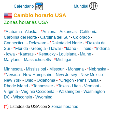
Mundial
Calendario
Cambio horario USA
Zonas horarias USA
*
*
Alabama
-
Alaska
-
Arizona
-
Arkansas
-
California
-
Carolina del Norte
-
Carolina del Sur
-
Colorado
-
*
*
Connecticut
-
Delaware
-
Dakota del Norte
-
Dakota del
*
*
*
Sur
-
Florida
-
Georgia
-
Hawai
-
Idaho
-
Illinois
-
Indiana
*
*
-
Iowa
-
Kansas
-
Kentucky
-
Louisiana
-
Maine
-
*
Maryland
-
Massachusetts
-
Michigan
*
Minnesota
-
Mississippi
-
Missouri
-
Montana
-
Nebraska
-
*
Nevada
-
New Hampshire
-
New Jersey
-
New Mexico
-
*
New York
-
Ohio
-
Oklahoma
-
Oregon
-
Pensilvania
-
*
*
Rhode Island
-
Tennessee
-
Texas
-
Utah
-
Vermont
-
Virginia
-
Virginia Occidental
-
Washington
-
Washington
DC
-
Wisconsin
-
Wyoming
(*)
Estados de USA con 2
zonas horarias