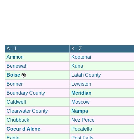
A - J
K - Z
Ammon
Kootenai
Benewah
Kuna
Boise
Latah County
Bonner
Lewiston
Boundary County
Meridian
Caldwell
Moscow
Clearwater County
Nampa
Chubbuck
Nez Perce
Coeur d'Alene
Pocatello
Eagle
Post Falls