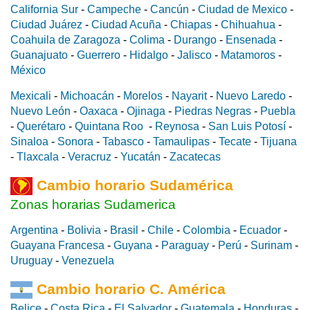
California Sur
-
Campeche
-
Cancún
-
Ciudad de Mexico
-
Ciudad Juárez
-
Ciudad Acuña
-
Chiapas
-
Chihuahua
-
Coahuila de Zaragoza
-
Colima
-
Durango
-
Ensenada
-
Guanajuato
-
Guerrero
-
Hidalgo
-
Jalisco
-
Matamoros
-
México
Mexicali
-
Michoacán
-
Morelos
-
Nayarit
-
Nuevo Laredo
-
Nuevo León
-
Oaxaca
-
Ojinaga
-
Piedras Negras
-
Puebla
-
Querétaro
-
Quintana Roo
-
Reynosa
-
San Luis Potosí
-
Sinaloa
-
Sonora
-
Tabasco
-
Tamaulipas
-
Tecate
-
Tijuana
-
Tlaxcala
-
Veracruz
-
Yucatán
-
Zacatecas
Cambio horario Sudamérica
Zonas horarias Sudamerica
Argentina
-
Bolivia
-
Brasil
-
Chile
-
Colombia
-
Ecuador
-
Guayana Francesa
-
Guyana
-
Paraguay
-
Perú
-
Surinam
-
Uruguay
-
Venezuela
Cambio horario C. América
Belice
-
Costa Rica
-
El Salvador
-
Guatemala
-
Honduras
-