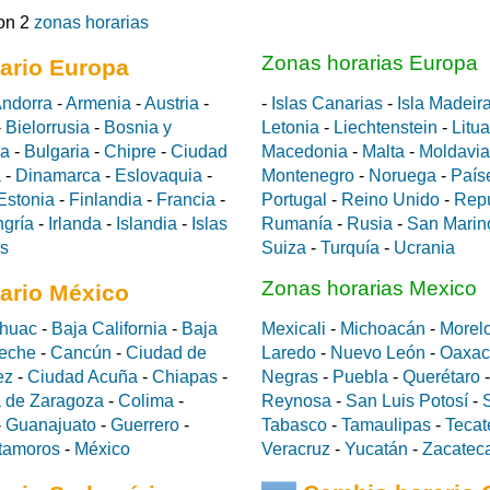
on 2
zonas horarias
Zonas horarias Europa
ario Europa
ndorra
-
Armenia
-
Austria
-
-
Islas Canarias
-
Isla Madeir
-
Bielorrusia
-
Bosnia y
Letonia
-
Liechtenstein
-
Litu
da
-
Bulgaria
-
Chipre
-
Ciudad
Macedonia
-
Malta
-
Moldavia
a
-
Dinamarca
-
Eslovaquia
-
Montenegro
-
Noruega
-
País
Estonia
-
Finlandia
-
Francia
-
Portugal
-
Reino Unido
-
Rep
gría
-
Irlanda
-
Islandia
-
Islas
Rumanía
-
Rusia
-
San Marin
es
Suiza
-
Turquía
-
Ucrania
Zonas horarias Mexico
ario México
huac
-
Baja California
-
Baja
Mexicali
-
Michoacán
-
Morel
eche
-
Cancún
-
Ciudad de
Laredo
-
Nuevo León
-
Oaxac
ez
-
Ciudad Acuña
-
Chiapas
-
Negras
-
Puebla
-
Querétaro
 de Zaragoza
-
Colima
-
Reynosa
-
San Luis Potosí
-
-
Guanajuato
-
Guerrero
-
Tabasco
-
Tamaulipas
-
Tecat
tamoros
-
México
Veracruz
-
Yucatán
-
Zacatec