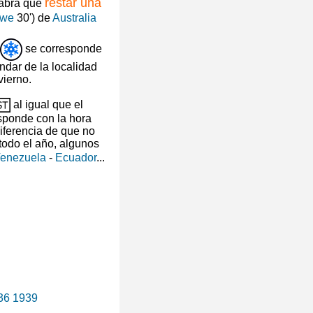
restar una
habrá que
owe
30') de
Australia
se corresponde
ndar de la localidad
vierno.
al igual que el
esponde con la hora
iferencia de que no
 todo el año, algunos
enezuela
-
Ecuador
...
36 1939