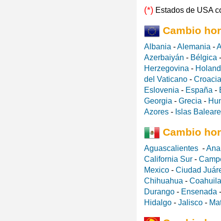
(*)
Estados de USA c
Cambio hor
Albania
-
Alemania
-
A
Azerbaiyán
-
Bélgica
Herzegovina
-
Holan
del Vaticano
-
Croaci
Eslovenia
-
España
-
Georgia
-
Grecia
-
Hun
Azores
-
Islas Balear
Cambio hor
Aguascalientes
-
Ana
California Sur
-
Camp
Mexico
-
Ciudad Juár
Chihuahua
-
Coahuila
Durango
-
Ensenada
Hidalgo
-
Jalisco
-
Ma