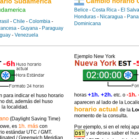
ario Sudamérica
Cambio horario 
udamerica
Belice
-
Costa Rica
-
El Salv
Honduras
-
Nicaragua
-
Pan
rasil
-
Chile
-
Colombia
-
Dominicana
rancesa
-
Guyana
-
Paraguay
guay
-
Venezuela
Ejemplo New York
+1h. +2h.
-1h. 
horas
etc. o
 para indicar el huso horario
 no dst, además del huso
aparecen al lado de la Locali
la localidad.
horario actual
de la
Lo
momento de la consulta.
rano
(Daylight Saving Time)
1h. más
Howe, es
con
Por ejemplo, si en el reloj ap
rio estándar UTC / GMT.
y se desea saber el hus
dinated / Greenwich Meridian