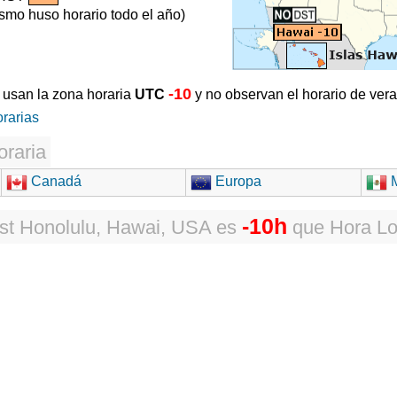
smo huso horario todo el año)
-10
usan la zona horaria
UTC
y no observan el horario de ver
orarias
oraria
Canadá
Europa
M
-10h
st Honolulu, Hawai, USA
es
que
Hora Lo