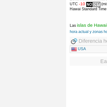
-10
UTC
(mi
Hawai Standard Time
islas de Hawai
Las
hora actual y zonas h
Diferencia h
USA
Ea