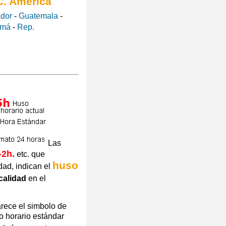
C. América
ador
-
Guatemala
-
amá
-
Rep.
Las
-2h.
etc. que
huso
dad, indican el
calidad
en el
arece el simbolo de
o horario estándar