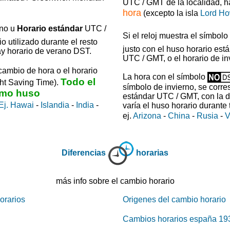
UTC / GMT de la localidad, 
hora
(excepto la isla
Lord H
rno u
Horario estándar
UTC /
Si el reloj muestra el símbolo
o utilizado durante el resto
justo con el huso horario está
y horario de verano DST.
UTC / GMT, o el horario de in
cambio de hora o el horario
La hora con el símbolo
Todo el
ht Saving Time).
símbolo de invierno, se corr
ismo huso
estándar UTC / GMT, con la d
Ej. Hawai
-
Islandia
-
India
-
varía el huso horario durante
ej.
Arizona
-
China
-
Rusia
-
V
Diferencias
horarias
más info sobre el cambio horario
orarios
Origenes del cambio horario
Cambios horarios españa 19