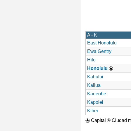
A - K
East Honolulu
Ewa Gentry
Hilo
Honolulu
Kahului
Kailua
Kaneohe
Kapolei
Kihei
Capital
Ciudad m