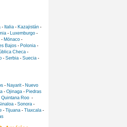
a
-
Italia
-
Kazajistán
-
ania
-
Luxemburgo
-
-
Mónaco
-
es Bajos
-
Polonia
-
ública Checa
-
o
-
Serbia
-
Suecia
-
os
-
Nayarit
-
Nuevo
a
-
Ojinaga
-
Piedras
-
Quintana Roo
-
Sinaloa
-
Sonora
-
e
-
Tijuana
-
Tlaxcala
-
as