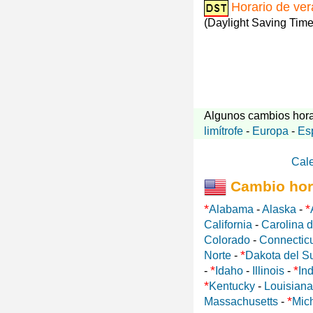
Horario de ve
(Daylight Saving Time
Algunos cambios hora
limítrofe
-
Europa
-
Es
Cal
Cambio hor
*
*
Alabama
-
Alaska
-
California
-
Carolina d
Colorado
-
Connectic
*
Norte
-
Dakota del S
*
*
-
Idaho
-
Illinois
-
In
*
Kentucky
-
Louisiana
*
Massachusetts
-
Mic