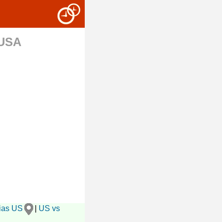
 USA
ias US
|
US vs