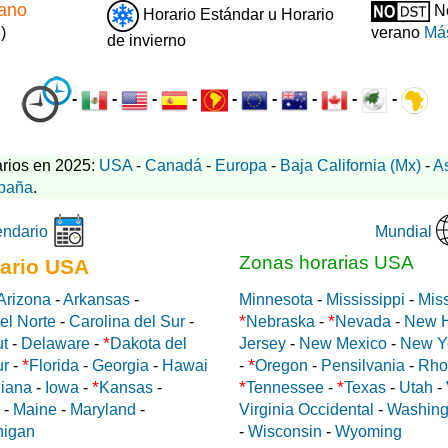
rano
No
Horario Estándar u Horario
)
verano
Más
de invierno
-
-
-
-
-
-
-
-
-
rios en 2025:
USA
-
Canadá
-
Europa
-
Baja California (Mx)
-
A
paña
.
Mundial
endario
Zonas horarias USA
ario USA
Arizona
-
Arkansas
-
Minnesota
-
Mississippi
-
Miss
*
*
el Norte
-
Carolina del Sur
-
Nebraska
-
Nevada
-
New 
*
ut
-
Delaware
-
Dakota del
Jersey
-
New Mexico
-
New Y
*
*
ur
-
Florida
-
Georgia
-
Hawai
-
Oregon
-
Pensilvania
-
Rho
*
*
*
diana
-
Iowa
-
Kansas
-
Tennessee
-
Texas
-
Utah
-
-
Maine
-
Maryland
-
Virginia Occidental
-
Washing
higan
-
Wisconsin
-
Wyoming