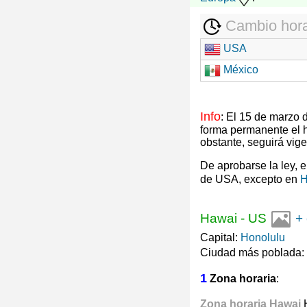
Cambio hora
USA
México
Info
: El 15 de marzo
forma permanente el 
obstante, seguirá vig
De aprobarse la ley, 
de USA, excepto en
H
Hawai
-
US
+
Capital:
Honolulu
Ciudad más poblada:
1
Zona horaria
:
Zona horaria Hawai