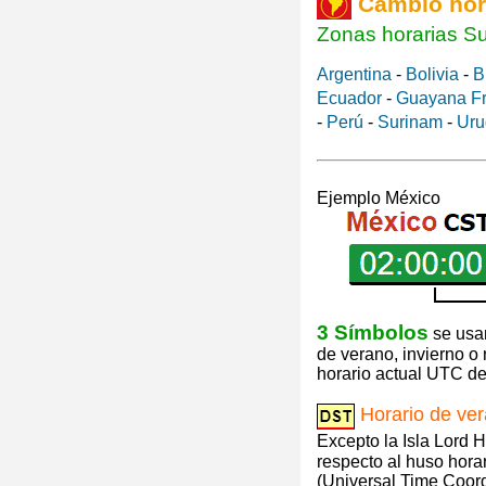
Cambio hor
Zonas horarias S
Argentina
-
Bolivia
-
B
Ecuador
-
Guayana F
-
Perú
-
Surinam
-
Uru
Ejemplo México
3 Símbolos
se usan
de verano, invierno o
horario actual UTC de 
Horario de ve
Excepto la Isla Lord 
respecto al huso hora
(Universal Time Coor