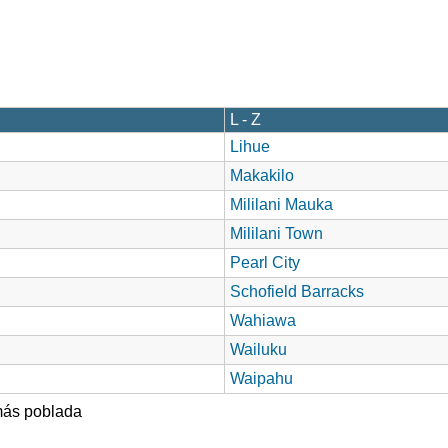
L - Z
Lihue
Makakilo
Mililani Mauka
Mililani Town
Pearl City
Schofield Barracks
Wahiawa
Wailuku
Waipahu
ás poblada