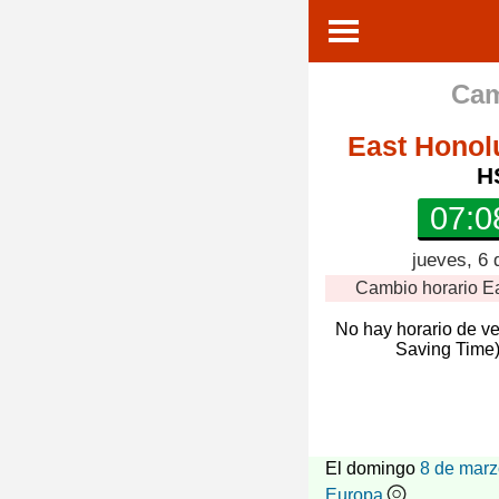
Cam
East Honol
H
07:0
jueves, 6 
Cambio horario
E
No hay horario de v
Saving Time)
El domingo
8 de marz
Europa
.