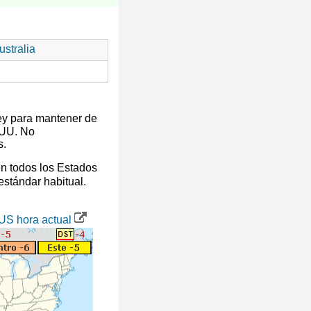
stralia
ey para mantener de
 UU. No
s.
en todos los Estados
 estándar habitual.
US hora actual