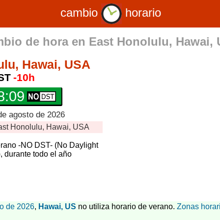
cambio
horario
bio de hora en
East Honolulu, Hawai,
ulu, Hawai, USA
ST
-10h
8:10
de agosto de 2026
ast Honolulu, Hawai, USA
erano -NO DST- (No Daylight
, durante todo el año
o de 2026
,
Hawai, US
no utiliza horario de verano.
Zonas horar