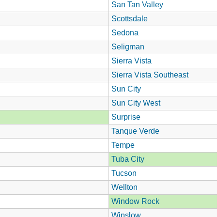
San Tan Valley
Scottsdale
Sedona
Seligman
Sierra Vista
Sierra Vista Southeast
Sun City
Sun City West
Surprise
Tanque Verde
Tempe
Tuba City
Tucson
Wellton
Window Rock
Winslow