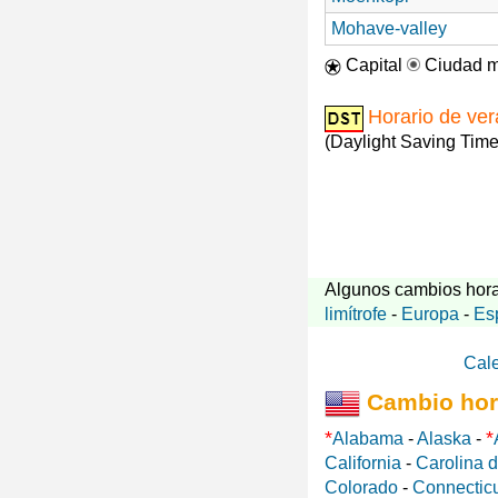
Mohave-valley
Capital
Ciudad m
Horario de ve
(Daylight Saving Time
Algunos cambios hora
limítrofe
-
Europa
-
Es
Cal
Cambio hor
*
*
Alabama
-
Alaska
-
California
-
Carolina d
Colorado
-
Connectic