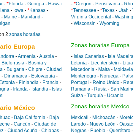
*
*
ur
-
Florida
-
Georgia
-
Hawai
-
Oregon
-
Pensilvania
-
Rho
*
*
*
diana
-
Iowa
-
Kansas
-
Tennessee
-
Texas
-
Utah
-
-
Maine
-
Maryland
-
Virginia Occidental
-
Washing
higan
-
Wisconsin
-
Wyoming
on 2
zonas horarias
Zonas horarias Europa
ario Europa
ndorra
-
Armenia
-
Austria
-
-
Islas Canarias
-
Isla Madeir
-
Bielorrusia
-
Bosnia y
Letonia
-
Liechtenstein
-
Litu
da
-
Bulgaria
-
Chipre
-
Ciudad
Macedonia
-
Malta
-
Moldavia
a
-
Dinamarca
-
Eslovaquia
-
Montenegro
-
Noruega
-
País
Estonia
-
Finlandia
-
Francia
-
Portugal
-
Reino Unido
-
Rep
gría
-
Irlanda
-
Islandia
-
Islas
Rumanía
-
Rusia
-
San Marin
es
Suiza
-
Turquía
-
Ucrania
Zonas horarias Mexico
ario México
huac
-
Baja California
-
Baja
Mexicali
-
Michoacán
-
Morel
eche
-
Cancún
-
Ciudad de
Laredo
-
Nuevo León
-
Oaxac
ez
-
Ciudad Acuña
-
Chiapas
-
Negras
-
Puebla
-
Querétaro