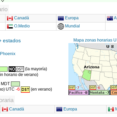
rio
Canadá
Europa
Au
O.Medio
Mundial
Mapa zonas horarias U
+ estados
Phoenix
(la mayoría)
sin horario de verano)
/ MDT
-6
rno) UTC
(en verano)
oraria
Canadá
Europa
M