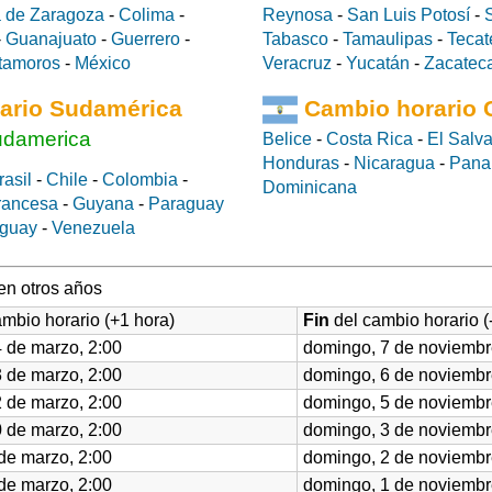
 de Zaragoza
-
Colima
-
Reynosa
-
San Luis Potosí
-
-
Guanajuato
-
Guerrero
-
Tabasco
-
Tamaulipas
-
Tecat
tamoros
-
México
Veracruz
-
Yucatán
-
Zacatec
ario Sudamérica
Cambio horario 
udamerica
Belice
-
Costa Rica
-
El Salv
Honduras
-
Nicaragua
-
Pan
rasil
-
Chile
-
Colombia
-
Dominicana
rancesa
-
Guyana
-
Paraguay
guay
-
Venezuela
en otros años
mbio horario (+1 hora)
Fin
del cambio horario (
 de marzo, 2:00
domingo, 7 de noviembr
 de marzo, 2:00
domingo, 6 de noviembr
 de marzo, 2:00
domingo, 5 de noviembr
 de marzo, 2:00
domingo, 3 de noviembr
de marzo, 2:00
domingo, 2 de noviembr
de marzo, 2:00
domingo, 1 de noviembr