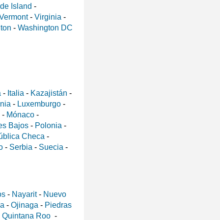
de Island
-
Vermont
-
Virginia
-
ton
-
Washington DC
a
-
Italia
-
Kazajistán
-
ania
-
Luxemburgo
-
-
Mónaco
-
es Bajos
-
Polonia
-
ública Checa
-
o
-
Serbia
-
Suecia
-
os
-
Nayarit
-
Nuevo
a
-
Ojinaga
-
Piedras
-
Quintana Roo
-