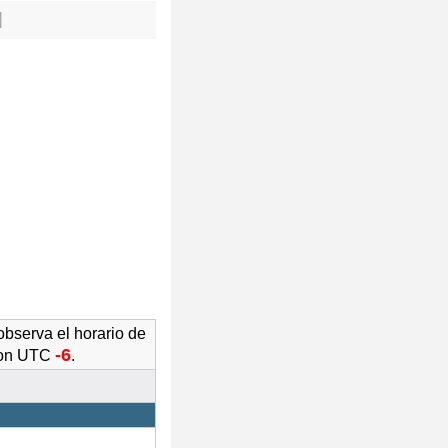
l
 observa el horario de
-6
 con UTC
.