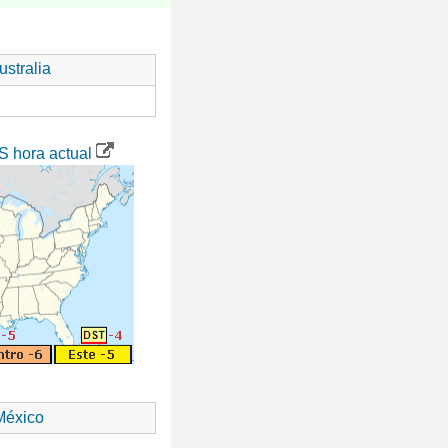
stralia
S hora actual
éxico