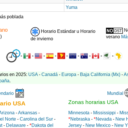
Yuma
ás poblada
rano
No
Horario Estándar u Horario
)
verano
Más
de invierno
-
-
-
-
-
-
-
-
-
rios en 2025:
USA
-
Canadá
-
Europa
-
Baja California (Mx)
-
A
paña
.
Mundial
endario
Zonas horarias USA
ario USA
Arizona
-
Arkansas
-
Minnesota
-
Mississippi
-
Miss
*
*
el Norte
-
Carolina del Sur
-
Nebraska
-
Nevada
-
New 
*
ut
-
Delaware
-
Dakota del
Jersey
-
New Mexico
-
New Y