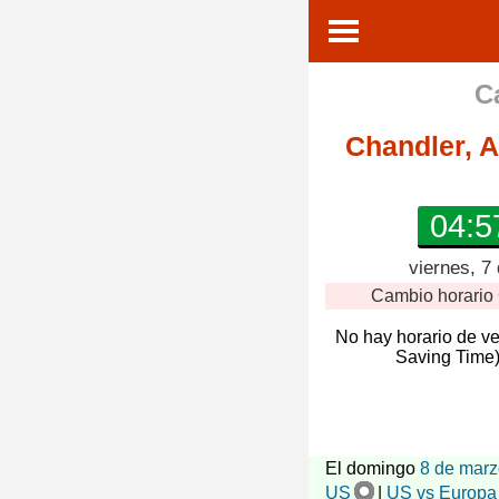
C
Chandler, 
04:5
viernes, 7
Cambio horario
No hay horario de v
Saving Time)
El domingo
8 de marz
US
|
US vs Europa