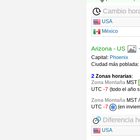
Cambio hora
USA
México
Arizona
-
US
Capital:
Phoenix
Ciudad más poblada:
2
Zonas horarias
:
Zona Montaña
MST
-7
UTC
(todo el año 
Zona Montaña
MST 
-7
UTC
(en invie
Diferencia h
USA