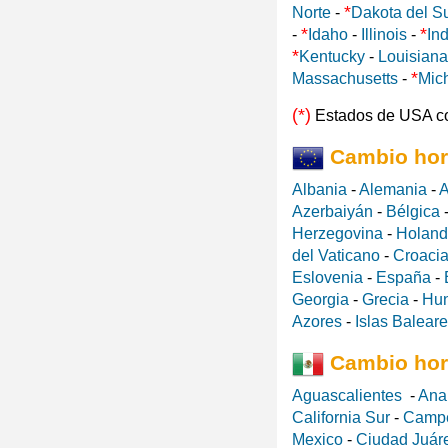
*
Norte
-
Dakota del S
*
*
-
Idaho
-
Illinois
-
In
*
Kentucky
-
Louisiana
*
Massachusetts
-
Mic
(*)
Estados de USA c
Cambio hor
Albania
-
Alemania
-
A
Azerbaiyán
-
Bélgica
Herzegovina
-
Holan
del Vaticano
-
Croaci
Eslovenia
-
España
-
Georgia
-
Grecia
-
Hun
Azores
-
Islas Balear
Cambio hor
Aguascalientes
-
Ana
California Sur
-
Camp
Mexico
-
Ciudad Juár