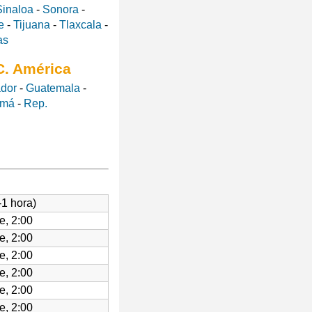
Sinaloa
-
Sonora
-
e
-
Tijuana
-
Tlaxcala
-
as
C. América
ador
-
Guatemala
-
amá
-
Rep.
-1 hora)
e, 2:00
e, 2:00
e, 2:00
e, 2:00
e, 2:00
e, 2:00