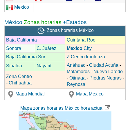
Mexico
México
Zonas horarias
+Estados
Zonas horarias México
Baja California
Quintana Roo
Sonora
C. Juárez
Mexico
City
Baja California Sur
Z.Centro fronteriza
Anáhuac
-
Ciudad Acuña
-
Sinaloa
Nayarit
Matamoros
-
Nuevo Laredo
Zona Centro
-
Ojinaga
-
Piedras Negras
-
- Chihuahua
Reynosa
Mapa Mundial
Mapa Mexico
Mapa zonas horarias México hora actual