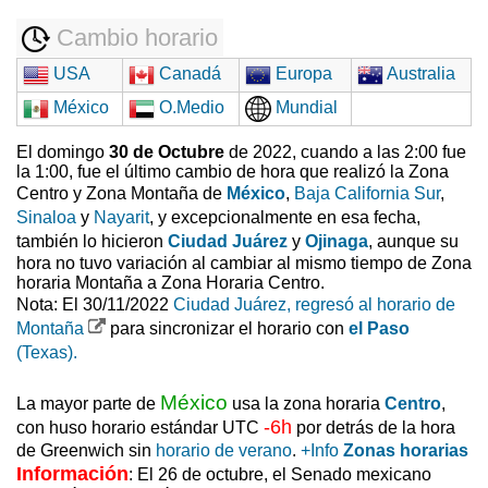
Cambio horario
USA
Canadá
Europa
Australia
México
O.Medio
Mundial
El domingo
30 de Octubre
de 2022, cuando a las 2:00 fue
la 1:00, fue el último cambio de hora que realizó la Zona
Centro y Zona Montaña de
México
,
Baja California Sur
,
Sinaloa
y
Nayarit
, y excepcionalmente en esa fecha,
también lo hicieron
Ciudad Juárez
y
Ojinaga
, aunque su
hora no tuvo variación al cambiar al mismo tiempo de Zona
horaria Montaña a Zona Horaria Centro.
Nota: El 30/11/2022
Ciudad Juárez, regresó al horario de
Montaña
para sincronizar el horario con
el Paso
(Texas).
México
La mayor parte de
usa la zona horaria
Centro
,
-6h
con huso horario estándar UTC
por detrás de la hora
de Greenwich sin
horario de verano
.
+Info
Zonas horarias
Información
: El 26 de octubre, el Senado mexicano