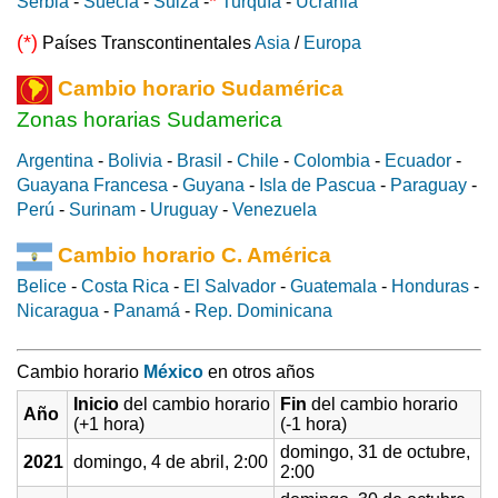
*
Serbia
-
Suecia
-
Suiza
-
Turquía
-
Ucrania
(*)
Países Transcontinentales
Asia
/
Europa
Cambio horario Sudamérica
Zonas horarias Sudamerica
Argentina
-
Bolivia
-
Brasil
-
Chile
-
Colombia
-
Ecuador
-
Guayana Francesa
-
Guyana
-
Isla de Pascua
-
Paraguay
-
Perú
-
Surinam
-
Uruguay
-
Venezuela
Cambio horario C. América
Belice
-
Costa Rica
-
El Salvador
-
Guatemala
-
Honduras
-
Nicaragua
-
Panamá
-
Rep. Dominicana
Cambio horario
México
en otros años
Inicio
del cambio horario
Fin
del cambio horario
Año
(+1 hora)
(-1 hora)
domingo, 31 de octubre,
2021
domingo, 4 de abril, 2:00
2:00