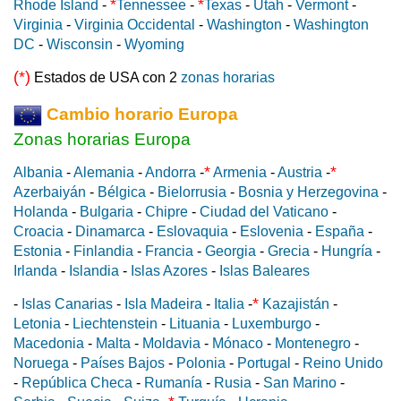
*
*
Rhode Island
-
Tennessee
-
Texas
-
Utah
-
Vermont
-
Virginia
-
Virginia Occidental
-
Washington
-
Washington
DC
-
Wisconsin
-
Wyoming
(*)
Estados de USA con 2
zonas horarias
Cambio horario Europa
Zonas horarias Europa
*
*
Albania
-
Alemania
-
Andorra
-
Armenia
-
Austria
-
Azerbaiyán
-
Bélgica
-
Bielorrusia
-
Bosnia y Herzegovina
-
Holanda
-
Bulgaria
-
Chipre
-
Ciudad del Vaticano
-
Croacia
-
Dinamarca
-
Eslovaquia
-
Eslovenia
-
España
-
Estonia
-
Finlandia
-
Francia
-
Georgia
-
Grecia
-
Hungría
-
Irlanda
-
Islandia
-
Islas Azores
-
Islas Baleares
*
-
Islas Canarias
-
Isla Madeira
-
Italia
-
Kazajistán
-
Letonia
-
Liechtenstein
-
Lituania
-
Luxemburgo
-
Macedonia
-
Malta
-
Moldavia
-
Mónaco
-
Montenegro
-
Noruega
-
Países Bajos
-
Polonia
-
Portugal
-
Reino Unido
-
República Checa
-
Rumanía
-
Rusia
-
San Marino
-