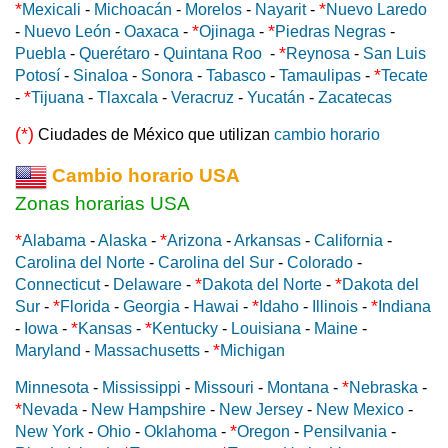
*
*
Mexicali
-
Michoacán
-
Morelos
-
Nayarit
-
Nuevo Laredo
*
*
-
Nuevo León
-
Oaxaca
-
Ojinaga
-
Piedras Negras
-
*
Puebla
-
Querétaro
-
Quintana Roo
-
Reynosa
-
San Luis
*
Potosí
-
Sinaloa
-
Sonora
-
Tabasco
-
Tamaulipas
-
Tecate
*
-
Tijuana
-
Tlaxcala
-
Veracruz
-
Yucatán
-
Zacatecas
(*)
Ciudades de México que utilizan
cambio horario
Cambio horario USA
Zonas horarias USA
*
*
Alabama
-
Alaska
-
Arizona
-
Arkansas
-
California
-
Carolina del Norte
-
Carolina del Sur
-
Colorado
-
*
*
Connecticut
-
Delaware
-
Dakota del Norte
-
Dakota del
*
*
*
Sur
-
Florida
-
Georgia
-
Hawai
-
Idaho
-
Illinois
-
Indiana
*
*
-
Iowa
-
Kansas
-
Kentucky
-
Louisiana
-
Maine
-
*
Maryland
-
Massachusetts
-
Michigan
*
Minnesota
-
Mississippi
-
Missouri
-
Montana
-
Nebraska
-
*
Nevada
-
New Hampshire
-
New Jersey
-
New Mexico
-
*
New York
-
Ohio
-
Oklahoma
-
Oregon
-
Pensilvania
-