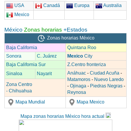
USA
Canadá
Europa
Australia
Mexico
México
Zonas horarias
+Estados
Zonas horarias México
Baja California
Quintana Roo
Sonora
C. Juárez
Mexico
City
Baja California Sur
Z.Centro fronteriza
Anáhuac
-
Ciudad Acuña
-
Sinaloa
Nayarit
Matamoros
-
Nuevo Laredo
Zona Centro
-
Ojinaga
-
Piedras Negras
-
- Chihuahua
Reynosa
Mapa Mundial
Mapa Mexico
Mapa zonas horarias México hora actual