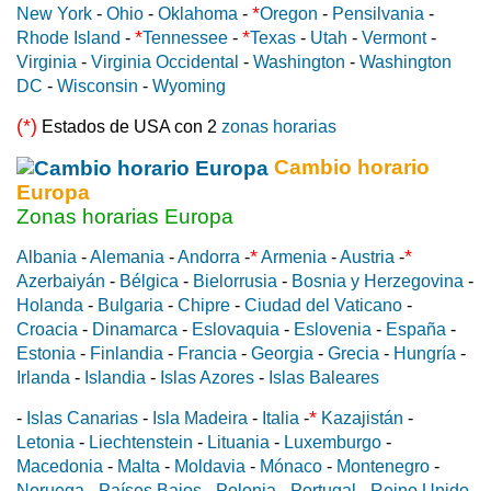
*
New York
-
Ohio
-
Oklahoma
-
Oregon
-
Pensilvania
-
*
*
Rhode Island
-
Tennessee
-
Texas
-
Utah
-
Vermont
-
Virginia
-
Virginia Occidental
-
Washington
-
Washington
DC
-
Wisconsin
-
Wyoming
(*)
Estados de USA con 2
zonas horarias
Cambio horario
Europa
Zonas horarias Europa
*
*
Albania
-
Alemania
-
Andorra
-
Armenia
-
Austria
-
Azerbaiyán
-
Bélgica
-
Bielorrusia
-
Bosnia y Herzegovina
-
Holanda
-
Bulgaria
-
Chipre
-
Ciudad del Vaticano
-
Croacia
-
Dinamarca
-
Eslovaquia
-
Eslovenia
-
España
-
Estonia
-
Finlandia
-
Francia
-
Georgia
-
Grecia
-
Hungría
-
Irlanda
-
Islandia
-
Islas Azores
-
Islas Baleares
*
-
Islas Canarias
-
Isla Madeira
-
Italia
-
Kazajistán
-
Letonia
-
Liechtenstein
-
Lituania
-
Luxemburgo
-
Macedonia
-
Malta
-
Moldavia
-
Mónaco
-
Montenegro
-
Noruega
-
Países Bajos
-
Polonia
-
Portugal
-
Reino Unido