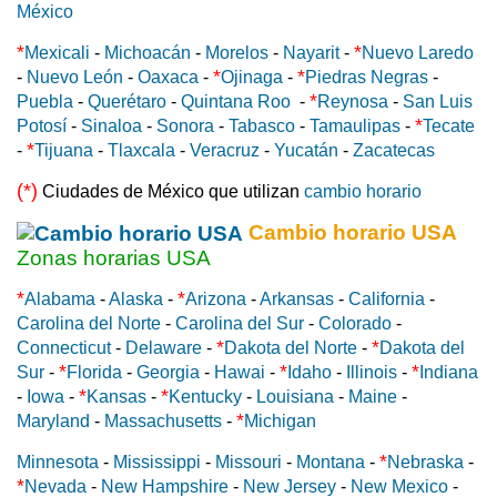
México
*
*
Mexicali
-
Michoacán
-
Morelos
-
Nayarit
-
Nuevo Laredo
*
*
-
Nuevo León
-
Oaxaca
-
Ojinaga
-
Piedras Negras
-
*
Puebla
-
Querétaro
-
Quintana Roo
-
Reynosa
-
San Luis
*
Potosí
-
Sinaloa
-
Sonora
-
Tabasco
-
Tamaulipas
-
Tecate
*
-
Tijuana
-
Tlaxcala
-
Veracruz
-
Yucatán
-
Zacatecas
(*)
Ciudades de México que utilizan
cambio horario
Cambio horario USA
Zonas horarias USA
*
*
Alabama
-
Alaska
-
Arizona
-
Arkansas
-
California
-
Carolina del Norte
-
Carolina del Sur
-
Colorado
-
*
*
Connecticut
-
Delaware
-
Dakota del Norte
-
Dakota del
*
*
*
Sur
-
Florida
-
Georgia
-
Hawai
-
Idaho
-
Illinois
-
Indiana
*
*
-
Iowa
-
Kansas
-
Kentucky
-
Louisiana
-
Maine
-
*
Maryland
-
Massachusetts
-
Michigan
*
Minnesota
-
Mississippi
-
Missouri
-
Montana
-
Nebraska
-
*
Nevada
-
New Hampshire
-
New Jersey
-
New Mexico
-