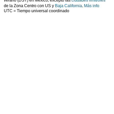
verano (DST) en México, excepto las
ciudades limítrofes
de la Zona Centro con US y
Baja California
.
Más info
UTC = Tiempo universal coordinado