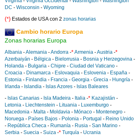
Virginia
-
Virginia Occidental
-
Washington
-
Washington
DC
-
Wisconsin
-
Wyoming
(*)
Estados de USA con 2
zonas horarias
Cambio horario Europa
Zonas horarias Europa
*
*
Albania
-
Alemania
-
Andorra
-
Armenia
-
Austria
-
Azerbaiyán
-
Bélgica
-
Bielorrusia
-
Bosnia y Herzegovina
-
Holanda
-
Bulgaria
-
Chipre
-
Ciudad del Vaticano
-
Croacia
-
Dinamarca
-
Eslovaquia
-
Eslovenia
-
España
-
Estonia
-
Finlandia
-
Francia
-
Georgia
-
Grecia
-
Hungría
-
Irlanda
-
Islandia
-
Islas Azores
-
Islas Baleares
*
-
Islas Canarias
-
Isla Madeira
-
Italia
-
Kazajistán
-
Letonia
-
Liechtenstein
-
Lituania
-
Luxemburgo
-
Macedonia
-
Malta
-
Moldavia
-
Mónaco
-
Montenegro
-
Noruega
-
Países Bajos
-
Polonia
-
Portugal
-
Reino Unido
-
República Checa
-
Rumanía
-
Rusia
-
San Marino
-
*
Serbia
-
Suecia
-
Suiza
-
Turquía
-
Ucrania