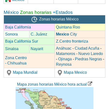
México
Zonas horarias
+Estados
Zonas horarias México
Baja California
Quintana Roo
Sonora
C. Juárez
Mexico
City
Baja California Sur
Z.Centro fronteriza
Anáhuac
-
Ciudad Acuña
-
Sinaloa
Nayarit
Matamoros
-
Nuevo Laredo
Zona Centro
-
Ojinaga
-
Piedras Negras
-
- Chihuahua
Reynosa
Mapa Mundial
Mapa Mexico
Mapa zonas horarias México hora actual