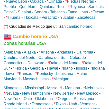
*
*
-
Nuevo León
-
Oaxaca
-
Ojinaga
-
Piedras Negras
-
*
Puebla
-
Querétaro
-
Quintana Roo
-
Reynosa
-
San Luis
*
Potosí
-
Sinaloa
-
Sonora
-
Tabasco
-
Tamaulipas
-
Tecate
*
-
Tijuana
-
Tlaxcala
-
Veracruz
-
Yucatán
-
Zacatecas
(*)
Ciudades de México que utilizan
cambio horario
Cambio horario USA
Zonas horarias USA
*
*
Alabama
-
Alaska
-
Arizona
-
Arkansas
-
California
-
Carolina del Norte
-
Carolina del Sur
-
Colorado
-
*
*
Connecticut
-
Delaware
-
Dakota del Norte
-
Dakota del
*
*
*
Sur
-
Florida
-
Georgia
-
Hawai
-
Idaho
-
Illinois
-
Indiana
*
*
-
Iowa
-
Kansas
-
Kentucky
-
Louisiana
-
Maine
-
*
Maryland
-
Massachusetts
-
Michigan
*
Minnesota
-
Mississippi
-
Missouri
-
Montana
-
Nebraska
-
*
Nevada
-
New Hampshire
-
New Jersey
-
New Mexico
-
*
New York
-
Ohio
-
Oklahoma
-
Oregon
-
Pensilvania
-
*
*
Rhode Island
-
Tennessee
-
Texas
-
Utah
-
Vermont
-