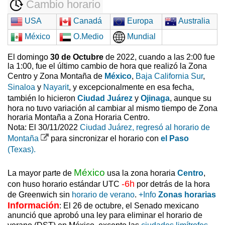
Cambio horario
USA
Canadá
Europa
Australia
México
O.Medio
Mundial
El domingo
30 de Octubre
de 2022, cuando a las 2:00 fue
la 1:00, fue el último cambio de hora que realizó la Zona
Centro y Zona Montaña de
México
,
Baja California Sur
,
Sinaloa
y
Nayarit
, y excepcionalmente en esa fecha,
también lo hicieron
Ciudad Juárez
y
Ojinaga
, aunque su
hora no tuvo variación al cambiar al mismo tiempo de Zona
horaria Montaña a Zona Horaria Centro.
Nota: El 30/11/2022
Ciudad Juárez, regresó al horario de
Montaña
para sincronizar el horario con
el Paso
(Texas).
México
La mayor parte de
usa la zona horaria
Centro
,
-6h
con huso horario estándar UTC
por detrás de la hora
de Greenwich sin
horario de verano
.
+Info
Zonas horarias
Información
: El 26 de octubre, el Senado mexicano
anunció que aprobó una ley para eliminar el horario de