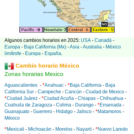
Algunos cambios horarios en 2025:
USA
-
Canadá
-
Europa
-
Baja California (Mx)
-
Asia
-
Australia
-
México
limítrofe
-
Europa
-
España
.
Cambio horario México
Zonas horarias Mexico
*
*
Aguascalientes
-
Anahuac
-
Baja California
-
Baja
California Sur
-
Campeche
-
Cancún
-
Ciudad de Mexico
-
*
*
Ciudad Juárez
-
Ciudad Acuña
-
Chiapas
-
Chihuahua
-
*
Coahuila de Zaragoza
-
Colima
-
Durango
-
Ensenada
-
*
Guanajuato
-
Guerrero
-
Hidalgo
-
Jalisco
-
Matamoros
-
México
*
*
Mexicali
-
Michoacán
-
Morelos
-
Nayarit
-
Nuevo Laredo